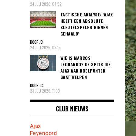
24 JULI 2026, 04:52
TACTISCHE ANALYSE: ‘AJAX
HEEFT EEN ABSOLUTE
SLEUTELSPELER BINNEN
GEHAALD’
DOOR JC
24 JULI 2026, 02:15
WIE IS MARCOS
LEONARDO? DE SPITS DIE
AJAX AAN DOELPUNTEN
GAAT HELPEN
DOOR JC
23 JULI 2026, 11:00
CLUB NIEUWS
Ajax
Feyenoord