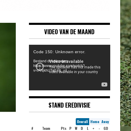
VIDEO VAN DE MAAND
Videospeler
Code 150: Unknown error.
Bestand downloaden:
https://www.youtube.com/watch?
v=iANjkhUTqE4&_=1
STAND EREDIVISIE
Overall
Home
Away
#
Team
Pts
P
W
D
L
+
-
GD