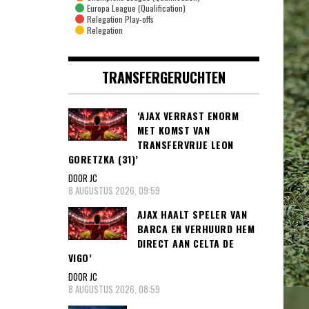
Europa League (Qualification)
Relegation Play-offs
Relegation
TRANSFERGERUCHTEN
‘AJAX VERRAST ENORM
MET KOMST VAN
TRANSFERVRIJE LEON
GORETZKA (31)’
DOOR JC
8 AUGUSTUS 2026, 09:59
AJAX HAALT SPELER VAN
BARCA EN VERHUURD HEM
DIRECT AAN CELTA DE
VIGO’
DOOR JC
8 AUGUSTUS 2026, 08:59