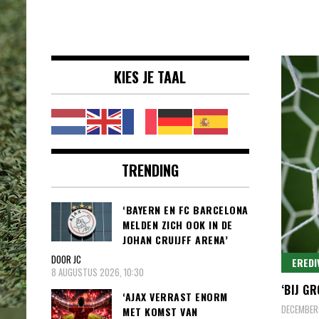
Voetbalnieuws |
clubs, spelers en competities uit
Transfers,
binnen- en buitenland.
Eredivisie &
KIES JE TAAL
Internationaal
voetbal |
TRENDING
‘BAYERN EN FC BARCELONA
MELDEN ZICH OOK IN DE
JOHAN CRUIJFF ARENA’
DOOR JC
EREDI
8 AUGUSTUS 2026, 10:30
‘BIJ G
‘AJAX VERRAST ENORM
DECEMBER 
MET KOMST VAN