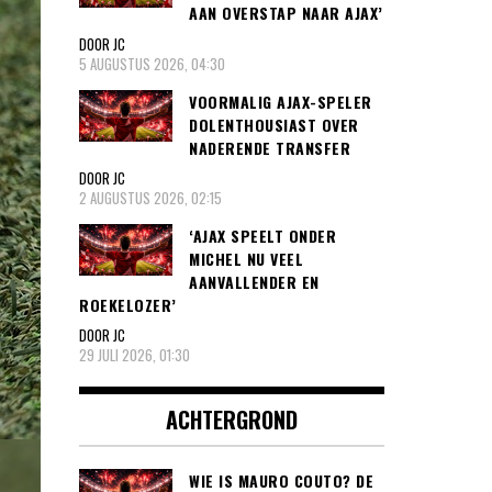
AAN OVERSTAP NAAR AJAX’
DOOR JC
5 AUGUSTUS 2026, 04:30
VOORMALIG AJAX-SPELER
DOLENTHOUSIAST OVER
NADERENDE TRANSFER
DOOR JC
2 AUGUSTUS 2026, 02:15
‘AJAX SPEELT ONDER
MICHEL NU VEEL
AANVALLENDER EN
ROEKELOZER’
DOOR JC
29 JULI 2026, 01:30
ACHTERGROND
WIE IS MAURO COUTO? DE