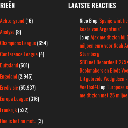
RIEËN
LAATSTE REACTIES
Achtergrond
(16)
Nico B
op
‘Spanje wint h
koste van Argentinië’
Analyse
(8)
Jo
op
Ajax meldt zich bij 
Champions League
(654)
miljoen euro voor Noah A
Sternberg’
Conference League
(4)
SBO.net Beoordeelt 275
Duitsland
(601)
Bookmakers en Biedt Voe
Engeland
(2.945)
Uitgebreide Wedgidsen -
Voetbal4U
op
‘Europese e
Eredivisie
(65.937)
meldt zich met 25 miljoen
Europa League
(316)
Frankrijk
(522)
Hoe is het nu met..
(3)