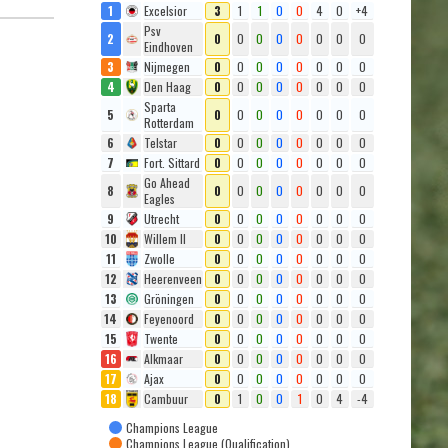
1
Excelsior
3
1
1
0
0
4
0
+4
Psv
2
0
0
0
0
0
0
0
0
Eindhoven
3
Nijmegen
0
0
0
0
0
0
0
0
4
Den Haag
0
0
0
0
0
0
0
0
Sparta
5
0
0
0
0
0
0
0
0
Rotterdam
6
Telstar
0
0
0
0
0
0
0
0
7
Fort. Sittard
0
0
0
0
0
0
0
0
Go Ahead
8
0
0
0
0
0
0
0
0
Eagles
9
Utrecht
0
0
0
0
0
0
0
0
10
Willem II
0
0
0
0
0
0
0
0
11
Zwolle
0
0
0
0
0
0
0
0
12
Heerenveen
0
0
0
0
0
0
0
0
13
Gröningen
0
0
0
0
0
0
0
0
14
Feyenoord
0
0
0
0
0
0
0
0
15
Twente
0
0
0
0
0
0
0
0
16
Alkmaar
0
0
0
0
0
0
0
0
17
Ajax
0
0
0
0
0
0
0
0
18
Cambuur
0
1
0
0
1
0
4
-4
Champions League
Champions League (Qualification)