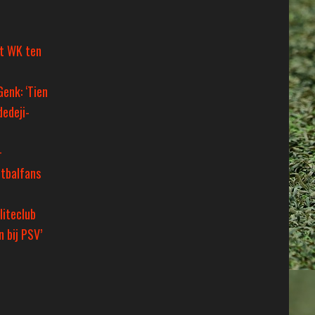
et WK ten
Genk: ‘Tien
dedeji-
+
tbalfans
liteclub
 bij PSV’