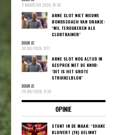
3 AUGUSTUS 2026, 10:30
ARNE SLOT NIET NIEUWE
BONDSCOACH VAN ORANJE:
‘WIL TERUGKEREN ALS
CLUBTRAINER’
DOOR JC
30 JULI 2026, 11:17
ARNE SLOT NOG ALTIJD IN
GESPREK MET DE KNVB:
‘DIT IS HET GROTE
STRUIKELBLOK’
DOOR JC
29 JULI 2026, 11:30
OPINIE
STUNT IN DE MAAK: ‘SHANE
KLUIVERT (18) GELINKT