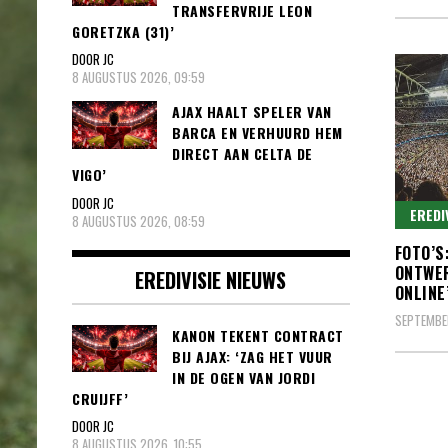
TRANSFERVRIJE LEON
GORETZKA (31)’
DOOR JC
8 AUGUSTUS 2026, 09:59
AJAX HAALT SPELER VAN
BARCA EN VERHUURD HEM
DIRECT AAN CELTA DE
VIGO’
DOOR JC
EREDI
8 AUGUSTUS 2026, 08:59
FOTO’S
ONTWER
EREDIVISIE NIEUWS
ONLINE
SEPTEMBER
KANON TEKENT CONTRACT
BIJ AJAX: ‘ZAG HET VUUR
IN DE OGEN VAN JORDI
CRUIJFF’
DOOR JC
8 AUGUSTUS 2026, 10:55