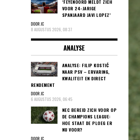
‘FEYENOORD MELDT ZICH
VOOR 24-JARIGE
SPANJAARD JAVI LOPEZ’
DOOR JC
8 AUGUSTUS 2026, 08:37
ANALYSE
ANALYSE: FILIP KOSTIĆ
NAAR PSV – ERVARING,
KWALITEIT EN DIRECT
RENDEMENT
DOOR JC
6 AUGUSTUS 2026, 06:45
NEC BEREID ZICH VOOR OP
DE CHAMPIONS LEAGUE:
HOE STAAT DE PLOEG ER
NU VOOR?
DOOR JC