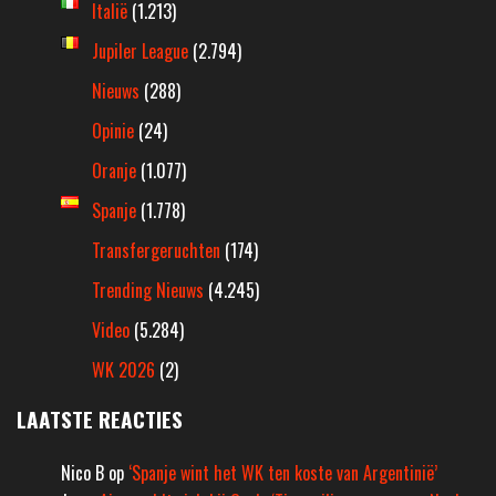
Italië
(1.213)
Jupiler League
(2.794)
Nieuws
(288)
Opinie
(24)
Oranje
(1.077)
Spanje
(1.778)
Transfergeruchten
(174)
Trending Nieuws
(4.245)
Video
(5.284)
WK 2026
(2)
LAATSTE REACTIES
Nico B
op
‘Spanje wint het WK ten koste van Argentinië’