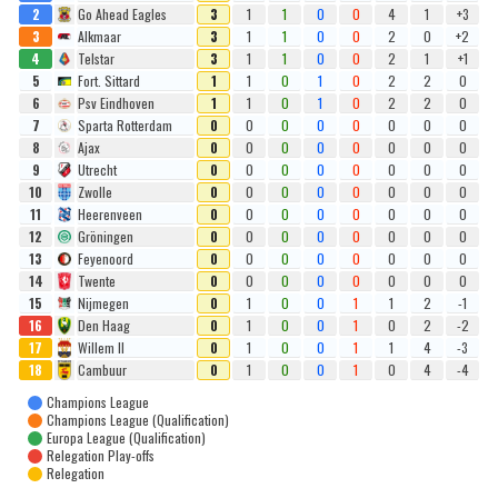
2
Go Ahead Eagles
3
1
1
0
0
4
1
+3
3
Alkmaar
3
1
1
0
0
2
0
+2
4
Telstar
3
1
1
0
0
2
1
+1
5
Fort. Sittard
1
1
0
1
0
2
2
0
6
Psv Eindhoven
1
1
0
1
0
2
2
0
7
Sparta Rotterdam
0
0
0
0
0
0
0
0
8
Ajax
0
0
0
0
0
0
0
0
9
Utrecht
0
0
0
0
0
0
0
0
10
Zwolle
0
0
0
0
0
0
0
0
11
Heerenveen
0
0
0
0
0
0
0
0
12
Gröningen
0
0
0
0
0
0
0
0
13
Feyenoord
0
0
0
0
0
0
0
0
14
Twente
0
0
0
0
0
0
0
0
15
Nijmegen
0
1
0
0
1
1
2
-1
16
Den Haag
0
1
0
0
1
0
2
-2
17
Willem II
0
1
0
0
1
1
4
-3
18
Cambuur
0
1
0
0
1
0
4
-4
Champions League
Champions League (Qualification)
Europa League (Qualification)
Relegation Play-offs
Relegation