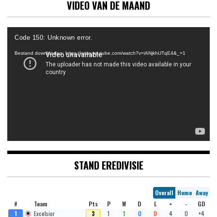
VIDEO VAN DE MAAND
Videospeler
Code 150: Unknown error.
Bestand downloaden: https://www.youtube.com/watch?v=iANjkhUTqE4&_=1
STAND EREDIVISIE
Overall
Home
Away
#
Team
Pts
P
W
D
L
+
-
GD
1
Excelsior
3
1
1
0
0
4
0
+4