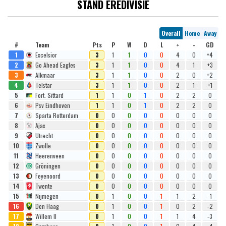
STAND EREDIVISIE
Overall
Home
Away
#
Team
Pts
P
W
D
L
+
-
GD
1
Excelsior
3
1
1
0
0
4
0
+4
2
Go Ahead Eagles
3
1
1
0
0
4
1
+3
3
Alkmaar
3
1
1
0
0
2
0
+2
4
Telstar
3
1
1
0
0
2
1
+1
5
Fort. Sittard
1
1
0
1
0
2
2
0
6
Psv Eindhoven
1
1
0
1
0
2
2
0
7
Sparta Rotterdam
0
0
0
0
0
0
0
0
8
Ajax
0
0
0
0
0
0
0
0
9
Utrecht
0
0
0
0
0
0
0
0
10
Zwolle
0
0
0
0
0
0
0
0
11
Heerenveen
0
0
0
0
0
0
0
0
12
Gröningen
0
0
0
0
0
0
0
0
13
Feyenoord
0
0
0
0
0
0
0
0
14
Twente
0
0
0
0
0
0
0
0
15
Nijmegen
0
1
0
0
1
1
2
-1
16
Den Haag
0
1
0
0
1
0
2
-2
17
Willem II
0
1
0
0
1
1
4
-3