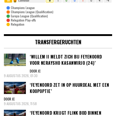
18
Cambuur
0
1
0
0
1
0
4
-4
Champions League
Champions League (Qualification)
Europa League (Qualification)
Relegation Play-offs
Relegation
TRANSFERGERUCHTEN
‘WILLEM II MELDT ZICH BIJ FEYENOORD
VOOR NERAYSHO KASANWIRJO (24)’
DOOR JC
9 AUGUSTUS 2026, 01:30
‘FEYENOORD ZET IN OP HUURDEAL MET EEN
KOOPOPTIE’
DOOR JC
9 AUGUSTUS 2026, 11:58
‘FEYENOORD KRIJGT FLINK BOD BINNEN