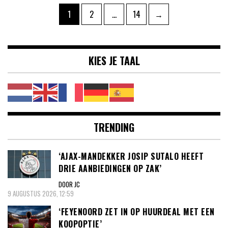
Berichten
Pagina
Pagina
Pagina
1
2
…
14
→
paginering
KIES JE TAAL
TRENDING
‘AJAX-MANDEKKER JOSIP SUTALO HEEFT
DRIE AANBIEDINGEN OP ZAK’
DOOR JC
9 AUGUSTUS 2026, 12:59
‘FEYENOORD ZET IN OP HUURDEAL MET EEN
KOOPOPTIE’