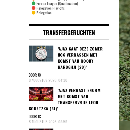
Europa League (Qualification)
Relegation Play-offs
Relegation
TRANSFERGERUCHTEN
‘AJAX GAAT DEZE ZOMER
NOG VERRASSEN MET
KOMST VAN ROONY
BARDGHJI (20)’
DOOR JC
8 AUGUSTUS 2026, 04:30
‘AJAX VERRAST ENORM
MET KOMST VAN
TRANSFERVRIJE LEON
GORETZKA (31)’
DOOR JC
8 AUGUSTUS 2026, 09:59