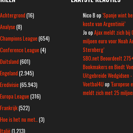
Achtergrond
(16)
Nico B
op
‘Spanje wint h
koste van Argentinië’
Analyse
(8)
Jo
op
Ajax meldt zich bij 
Champions League
(654)
miljoen euro voor Noah A
Sternberg’
Conference League
(4)
SBO.net Beoordeelt 275
Duitsland
(601)
Bookmakers en Biedt Voe
Engeland
(2.945)
Uitgebreide Wedgidsen -
Voetbal4U
op
‘Europese e
Eredivisie
(65.943)
meldt zich met 25 miljoen
Europa League
(316)
Frankrijk
(522)
Hoe is het nu met..
(3)
Italië
(1.213)