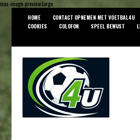
max-image-preview:large
Ga
HOME
CONTACT OPNEMEN MET VOETBAL4U
naar
COOKIES
COLOFON
SPEEL BEWUST
L
de
inhoud
Lees dagelijks het laatste
Voetbal4U.com
voetbalnieuws, transferupdates,
analyses en achtergronden over