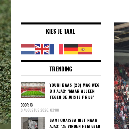
Voetbalnieuws |
clubs, spelers en competities uit
Transfers,
binnen- en buitenland.
Eredivisie &
KIES JE TAAL
Internationaal
voetbal |
TRENDING
YOURI BAAS (23) MAG WEG
BIJ AJAX: ‘MAAR ALLEEN
TEGEN DE JUISTE PRIJS’
DOOR JC
8 AUGUSTUS 2026, 03:00
SAMI OUAISSA NIET NAAR
AJAX: ‘ZE VINDEN HEM GEEN