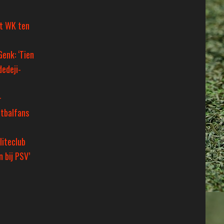
et WK ten
Genk: ‘Tien
dedeji-
+
tbalfans
liteclub
 bij PSV’