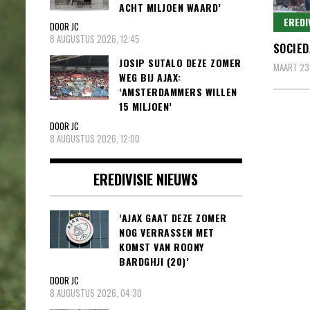
ACHT MILJOEN WAARD’
EREDI
DOOR JC
8 AUGUSTUS 2026, 12:45
SOCIED
JOSIP SUTALO DEZE ZOMER
MAART 23
WEG BIJ AJAX:
‘AMSTERDAMMERS WILLEN
15 MILJOEN’
DOOR JC
8 AUGUSTUS 2026, 12:00
EREDIVISIE NIEUWS
‘AJAX GAAT DEZE ZOMER
NOG VERRASSEN MET
KOMST VAN ROONY
BARDGHJI (20)’
DOOR JC
8 AUGUSTUS 2026, 04:30