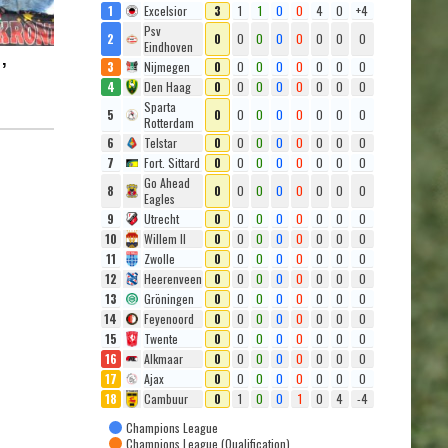
1
Excelsior
3
1
1
0
0
4
0
+4
Psv
2
0
0
0
0
0
0
0
0
Eindhoven
3
Nijmegen
0
0
0
0
0
0
0
0
’
4
Den Haag
0
0
0
0
0
0
0
0
Sparta
5
0
0
0
0
0
0
0
0
Rotterdam
6
Telstar
0
0
0
0
0
0
0
0
7
Fort. Sittard
0
0
0
0
0
0
0
0
Go Ahead
8
0
0
0
0
0
0
0
0
Eagles
9
Utrecht
0
0
0
0
0
0
0
0
10
Willem II
0
0
0
0
0
0
0
0
11
Zwolle
0
0
0
0
0
0
0
0
12
Heerenveen
0
0
0
0
0
0
0
0
13
Gröningen
0
0
0
0
0
0
0
0
14
Feyenoord
0
0
0
0
0
0
0
0
15
Twente
0
0
0
0
0
0
0
0
16
Alkmaar
0
0
0
0
0
0
0
0
17
Ajax
0
0
0
0
0
0
0
0
18
Cambuur
0
1
0
0
1
0
4
-4
Champions League
Champions League (Qualification)