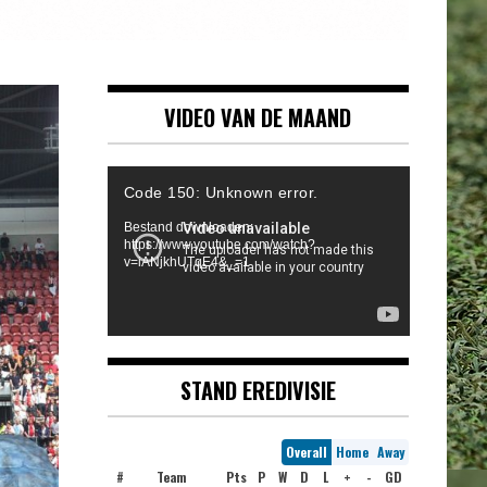
VIDEO VAN DE MAAND
Videospeler
Code 150: Unknown error.
Bestand downloaden:
https://www.youtube.com/watch?
v=iANjkhUTqE4&_=1
STAND EREDIVISIE
Overall
Home
Away
#
Team
Pts
P
W
D
L
+
-
GD