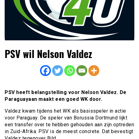
Lees dagelijks het laatste voetbalnieuws,
Voetbal4U.com Voetbalnieuws |
PSV wil Nelson Valdez
transferupdates, analyses en achtergronden over clubs,
Transfers, Eredivisie &
spelers en competities uit binnen- en buitenland.
Internationaal voetbal |
PSV heeft belangstelling voor Nelson Valdez. De
Paraguayaan maakt een goed WK door.
Valdez kwam tijdens het WK als basisspeler in actie
voor Paraguay. De speler van Borussia Dortmund lijkt
een transfer over te hebben gehouden aan zijn optreden
in Zuid-Afrika. PSV is de meest concrete. Dat bevestigt
Valdez tegenover Bild.