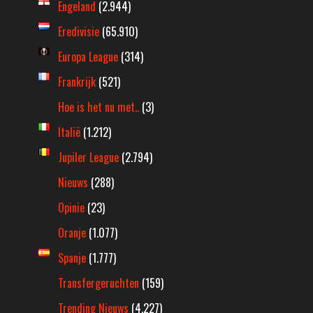
Engeland
(2.944)
Eredivisie
(65.910)
Europa League
(314)
Frankrijk
(521)
Hoe is het nu met..
(3)
Italië
(1.212)
Jupiler League
(2.794)
Nieuws
(288)
Opinie
(23)
Oranje
(1.077)
Spanje
(1.777)
Transfergeruchten
(159)
Trending Nieuws
(4.227)