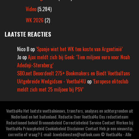
Video
(5.284)
WK 2026
(2)
LAATSTE REACTIES
Nico B
op
‘Spanje wint het WK ten koste van Argentinië’
Jo
op
Ajax meldt zich bij Genk: ‘Tien miljoen euro voor Noah
Adedeji-Sternberg’
SBO.net Beoordeelt 275+ Bookmakers en Biedt Voetbalfans
Uitgebreide Wedgidsen - Voetbal4U
op
‘Europese eliteclub
meldt zich met 25 miljoen bij PSV’
Voetbal4u Het laatste voetbalnieuws, transfers, analyses en achtergronden uit
Nederland en het buitenland. Redactie Over Voetbal4u Ons redactieteam
Redactioneel beleid Bronnenbeleid Correctiebeleid Service Contact Werken bij
Voetbal4u Privacybeleid Cookiebeleid Disclaimer Contact Heb je een nieuwstip,
correctie of vraag? E-mail: Jcwebdiensten@outlook.com © Voetbal4u - Alle