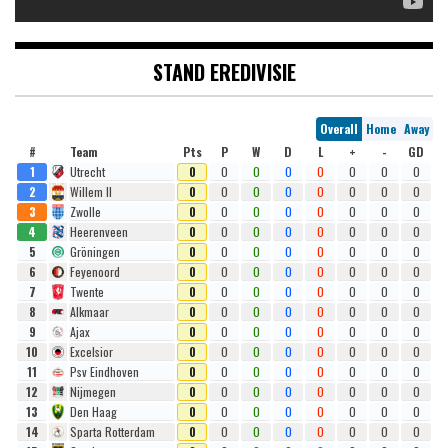
STAND EREDIVISIE
Overall
Home
Away
#
Team
Pts
P
W
D
L
+
-
GD
1
Utrecht
0
0
0
0
0
0
0
0
2
Willem II
0
0
0
0
0
0
0
0
3
Zwolle
0
0
0
0
0
0
0
0
4
Heerenveen
0
0
0
0
0
0
0
0
5
Gröningen
0
0
0
0
0
0
0
0
6
Feyenoord
0
0
0
0
0
0
0
0
7
Twente
0
0
0
0
0
0
0
0
8
Alkmaar
0
0
0
0
0
0
0
0
9
Ajax
0
0
0
0
0
0
0
0
10
Excelsior
0
0
0
0
0
0
0
0
11
Psv Eindhoven
0
0
0
0
0
0
0
0
12
Nijmegen
0
0
0
0
0
0
0
0
13
Den Haag
0
0
0
0
0
0
0
0
14
Sparta Rotterdam
0
0
0
0
0
0
0
0