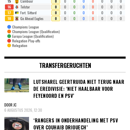
15
Cambuur
0
0
0
0
0
0
0
0
16
Telstar
0
0
0
0
0
0
0
0
17
Fort. Sittard
0
0
0
0
0
0
0
0
18
Go Ahead Eagles
0
0
0
0
0
0
0
0
Champions League
Champions League (Qualification)
Europa League (Qualification)
Relegation Play-offs
Relegation
TRANSFERGERUCHTEN
LUTSHAREL GEERTRUIDA NIET TERUG NAAR
DE EREDIVISIE: ‘NIET HAALBAAR VOOR
FEYENOORD EN PSV’
DOOR JC
6 AUGUSTUS 2026, 12:30
‘RANGERS IN ONDERHANDELING MET PSV
OVER COUHAIB DRIOUECH’