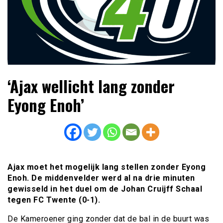
Lees dagelijks het laatste voetbalnieuws,
Voetbal4U.com Voetbalnieuws |
‘Ajax wellicht lang zonder
transferupdates, analyses en achtergronden over clubs,
Transfers, Eredivisie &
spelers en competities uit binnen- en buitenland.
Eyong Enoh’
Internationaal voetbal |
Ajax moet het mogelijk lang stellen zonder Eyong
Enoh. De middenvelder werd al na drie minuten
gewisseld in het duel om de Johan Cruijff Schaal
tegen FC Twente (0-1).
De Kameroener ging zonder dat de bal in de buurt was