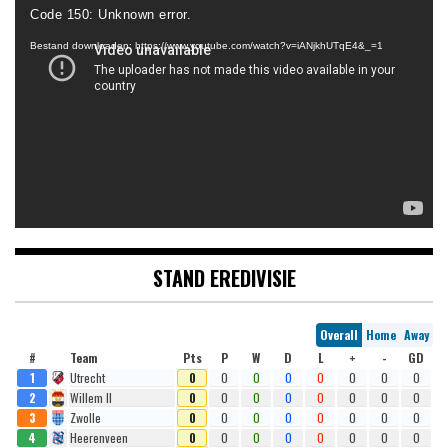
Videospeler
Code 150: Unknown error.
Bestand downloaden: https://www.youtube.com/watch?v=iANjkhUTqE4&_=1
STAND EREDIVISIE
Overall
Home
Away
#
Team
Pts
P
W
D
L
+
-
GD
1
Utrecht
0
0
0
0
0
0
0
0
2
Willem II
0
0
0
0
0
0
0
0
3
Zwolle
0
0
0
0
0
0
0
0
4
Heerenveen
0
0
0
0
0
0
0
0