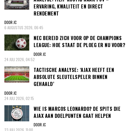
ERVARING, KWALITEIT EN DIRECT
RENDEMENT
DOOR JC
6 AUGUSTUS 2026, 06:45
NEC BEREID ZICH VOOR OP DE CHAMPIONS
LEAGUE: HOE STAAT DE PLOEG ER NU VOOR?
DOOR JC
24 JULI 2026, 04:52
TACTISCHE ANALYSE: ‘AJAX HEEFT EEN
ABSOLUTE SLEUTELSPELER BINNEN
GEHAALD’
DOOR JC
24 JULI 2026, 02:15
WIE IS MARCOS LEONARDO? DE SPITS DIE
AJAX AAN DOELPUNTEN GAAT HELPEN
DOOR JC
23 JULI 2026, 11:00