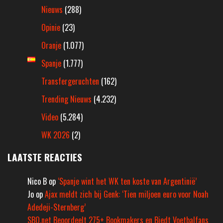
Nieuws
(288)
Opinie
(23)
Oranje
(1.077)
Spanje
(1.777)
Transfergeruchten
(162)
Trending Nieuws
(4.232)
Video
(5.284)
WK 2026
(2)
LAATSTE REACTIES
Nico B
op
‘Spanje wint het WK ten koste van Argentinië’
Jo
op
Ajax meldt zich bij Genk: ‘Tien miljoen euro voor Noah
Adedeji-Sternberg’
SBO.net Beoordeelt 275+ Bookmakers en Biedt Voetbalfans