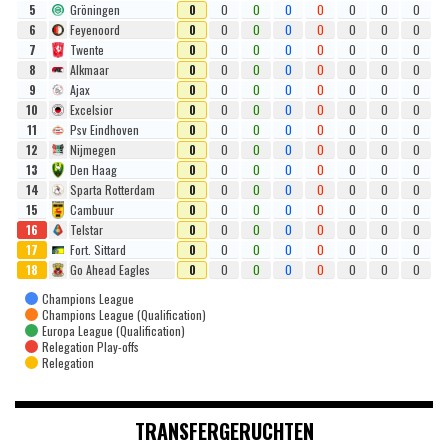
5
Gröningen
0
0
0
0
0
0
0
0
6
Feyenoord
0
0
0
0
0
0
0
0
7
Twente
0
0
0
0
0
0
0
0
8
Alkmaar
0
0
0
0
0
0
0
0
9
Ajax
0
0
0
0
0
0
0
0
10
Excelsior
0
0
0
0
0
0
0
0
11
Psv Eindhoven
0
0
0
0
0
0
0
0
12
Nijmegen
0
0
0
0
0
0
0
0
13
Den Haag
0
0
0
0
0
0
0
0
14
Sparta Rotterdam
0
0
0
0
0
0
0
0
15
Cambuur
0
0
0
0
0
0
0
0
16
Telstar
0
0
0
0
0
0
0
0
17
Fort. Sittard
0
0
0
0
0
0
0
0
18
Go Ahead Eagles
0
0
0
0
0
0
0
0
Champions League
Champions League (Qualification)
Europa League (Qualification)
Relegation Play-offs
Relegation
TRANSFERGERUCHTEN