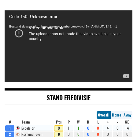
Videospeler
Code 150: Unknown error.
Bestand downloaden: https://www.youtube.com/watch?v=iANjkhUTqE4&_=1
STAND EREDIVISIE
Overall
Home
Away
#
Team
Pts
P
W
D
L
+
-
GD
1
Excelsior
3
1
1
0
0
4
0
+4
2
Psv Eindhoven
0
0
0
0
0
0
0
0