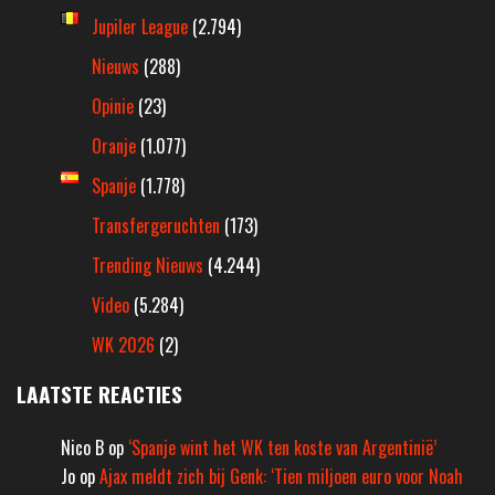
Jupiler League
(2.794)
Nieuws
(288)
Opinie
(23)
Oranje
(1.077)
Spanje
(1.778)
Transfergeruchten
(173)
Trending Nieuws
(4.244)
Video
(5.284)
WK 2026
(2)
LAATSTE REACTIES
Nico B
op
‘Spanje wint het WK ten koste van Argentinië’
Jo
op
Ajax meldt zich bij Genk: ‘Tien miljoen euro voor Noah