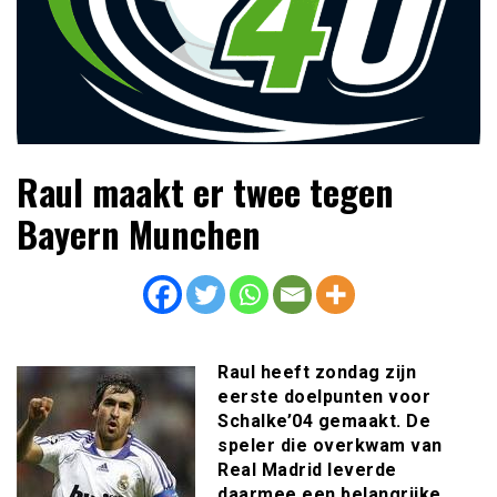
Lees dagelijks het laatste voetbalnieuws,
Voetbal4U.com Voetbalnieuws |
Raul maakt er twee tegen
transferupdates, analyses en achtergronden over clubs,
Transfers, Eredivisie &
spelers en competities uit binnen- en buitenland.
Bayern Munchen
Internationaal voetbal |
Raul heeft zondag zijn
eerste doelpunten voor
Schalke’04 gemaakt. De
speler die overkwam van
Real Madrid leverde
daarmee een belangrijke