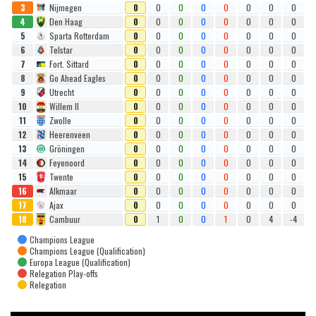
3
Nijmegen
0
0
0
0
0
0
0
0
4
Den Haag
0
0
0
0
0
0
0
0
5
Sparta Rotterdam
0
0
0
0
0
0
0
0
6
Telstar
0
0
0
0
0
0
0
0
7
Fort. Sittard
0
0
0
0
0
0
0
0
8
Go Ahead Eagles
0
0
0
0
0
0
0
0
9
Utrecht
0
0
0
0
0
0
0
0
10
Willem II
0
0
0
0
0
0
0
0
11
Zwolle
0
0
0
0
0
0
0
0
12
Heerenveen
0
0
0
0
0
0
0
0
13
Gröningen
0
0
0
0
0
0
0
0
14
Feyenoord
0
0
0
0
0
0
0
0
15
Twente
0
0
0
0
0
0
0
0
16
Alkmaar
0
0
0
0
0
0
0
0
17
Ajax
0
0
0
0
0
0
0
0
18
Cambuur
0
1
0
0
1
0
4
-4
Champions League
Champions League (Qualification)
Europa League (Qualification)
Relegation Play-offs
Relegation