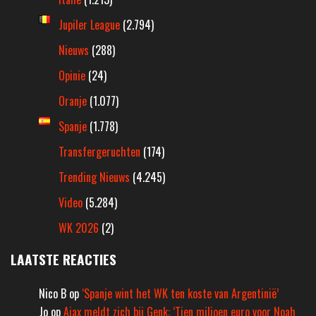
Jupiler League
(2.794)
Nieuws
(288)
Opinie
(24)
Oranje
(1.077)
Spanje
(1.778)
Transfergeruchten
(174)
Trending Nieuws
(4.245)
Video
(5.284)
WK 2026
(2)
LAATSTE REACTIES
Nico B
op
‘Spanje wint het WK ten koste van Argentinië’
Jo
op
Ajax meldt zich bij Genk: ‘Tien miljoen euro voor Noah