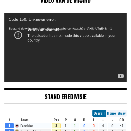
Videospeler
Code 150: Unknown error.
Bestand downloaden: https://www.youtube.com/watch?v=iANjkhUTqE4&_=1
STAND EREDIVISIE
Overall
Home
Away
#
Team
Pts
P
W
D
L
+
-
GD
1
Excelsior
3
1
1
0
0
4
0
+4