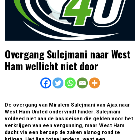
Lees dagelijks het laatste voetbalnieuws,
Voetbal4U.com Voetbalnieuws |
Overgang Sulejmani naar West
transferupdates, analyses en achtergronden over clubs,
Transfers, Eredivisie &
spelers en competities uit binnen- en buitenland.
Ham wellicht niet door
Internationaal voetbal |
De overgang van Miralem Sulejmani van Ajax naar
West Ham United ondervindt hinder. Sulejmani
voldeed niet aan de basiseisen die gelden voor het
verkrijgen van een vergunning, maar West Ham
dacht via een beroep de zaken alsnog rond te
krijgen. Het liep totaal anders, want een