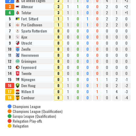
2
Go Ahead Eagles
3
1
1
0
0
4
1
+3
3
Alkmaar
3
1
1
0
0
2
0
+2
4
Telstar
3
1
1
0
0
2
1
+1
5
Fort. Sittard
1
1
0
1
0
2
2
0
6
Psv Eindhoven
1
1
0
1
0
2
2
0
7
Sparta Rotterdam
0
0
0
0
0
0
0
0
8
Ajax
0
0
0
0
0
0
0
0
9
Utrecht
0
0
0
0
0
0
0
0
10
Zwolle
0
0
0
0
0
0
0
0
11
Heerenveen
0
0
0
0
0
0
0
0
12
Gröningen
0
0
0
0
0
0
0
0
13
Feyenoord
0
0
0
0
0
0
0
0
14
Twente
0
0
0
0
0
0
0
0
15
Nijmegen
0
1
0
0
1
1
2
-1
16
Den Haag
0
1
0
0
1
0
2
-2
17
Willem II
0
1
0
0
1
1
4
-3
18
Cambuur
0
1
0
0
1
0
4
-4
Champions League
Champions League (Qualification)
Europa League (Qualification)
Relegation Play-offs
Relegation