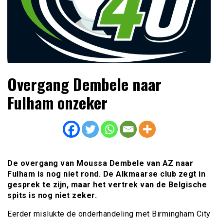
Lees dagelijks het laatste voetbalnieuws,
Voetbal4U.com Voetbalnieuws |
Overgang Dembele naar
transferupdates, analyses en achtergronden over clubs,
Transfers, Eredivisie &
spelers en competities uit binnen- en buitenland.
Fulham onzeker
Internationaal voetbal |
De overgang van Moussa Dembele van AZ naar
Fulham is nog niet rond. De Alkmaarse club zegt in
gesprek te zijn, maar het vertrek van de Belgische
spits is nog niet zeker.
Eerder mislukte de onderhandeling met Birmingham City