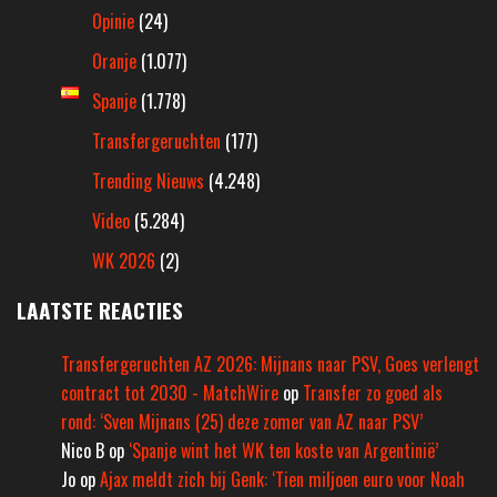
Opinie
(24)
Oranje
(1.077)
Spanje
(1.778)
Transfergeruchten
(177)
Trending Nieuws
(4.248)
Video
(5.284)
WK 2026
(2)
LAATSTE REACTIES
Transfergeruchten AZ 2026: Mijnans naar PSV, Goes verlengt
contract tot 2030 - MatchWire
op
Transfer zo goed als
rond: ‘Sven Mijnans (25) deze zomer van AZ naar PSV’
Nico B
op
‘Spanje wint het WK ten koste van Argentinië’
Jo
op
Ajax meldt zich bij Genk: ‘Tien miljoen euro voor Noah