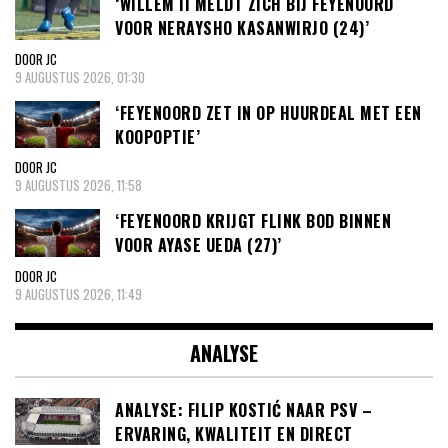
‘WILLEM II MELDT ZICH BIJ FEYENOORD
VOOR NERAYSHO KASANWIRJO (24)’
DOOR JC
9 AUGUSTUS 2026, 01:30
‘FEYENOORD ZET IN OP HUURDEAL MET EEN
KOOPOPTIE’
DOOR JC
9 AUGUSTUS 2026, 11:58
‘FEYENOORD KRIJGT FLINK BOD BINNEN
VOOR AYASE UEDA (27)’
DOOR JC
9 AUGUSTUS 2026, 11:49
ANALYSE
ANALYSE: FILIP KOSTIĆ NAAR PSV –
ERVARING, KWALITEIT EN DIRECT