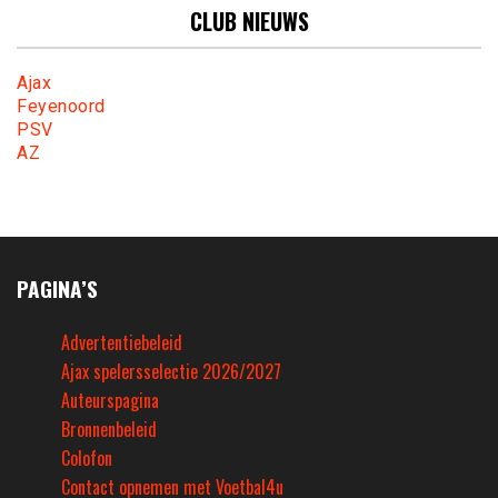
CLUB NIEUWS
Ajax
Feyenoord
PSV
AZ
PAGINA’S
Advertentiebeleid
Ajax spelersselectie 2026/2027
Auteurspagina
Bronnenbeleid
Colofon
Contact opnemen met Voetbal4u