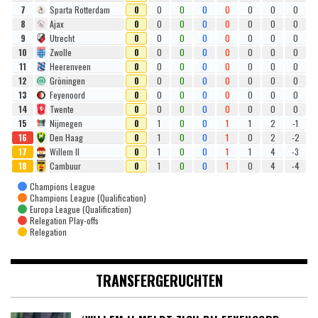
7
Sparta Rotterdam
0
0
0
0
0
0
0
0
8
Ajax
0
0
0
0
0
0
0
0
9
Utrecht
0
0
0
0
0
0
0
0
10
Zwolle
0
0
0
0
0
0
0
0
11
Heerenveen
0
0
0
0
0
0
0
0
12
Gröningen
0
0
0
0
0
0
0
0
13
Feyenoord
0
0
0
0
0
0
0
0
14
Twente
0
0
0
0
0
0
0
0
15
Nijmegen
0
1
0
0
1
1
2
-1
16
Den Haag
0
1
0
0
1
0
2
-2
17
Willem II
0
1
0
0
1
1
4
-3
18
Cambuur
0
1
0
0
1
0
4
-4
Champions League
Champions League (Qualification)
Europa League (Qualification)
Relegation Play-offs
Relegation
TRANSFERGERUCHTEN