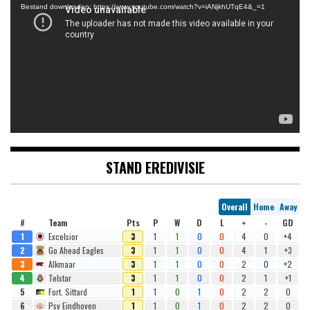
Bestand downloaden: https://www.youtube.com/watch?v=iANjkhUTqE4&_=1
STAND EREDIVISIE
Overall
Home
Away
#
Team
Pts
P
W
D
L
+
-
GD
1
Excelsior
3
1
1
0
0
4
0
+4
2
Go Ahead Eagles
3
1
1
0
0
4
1
+3
3
Alkmaar
3
1
1
0
0
2
0
+2
4
Telstar
3
1
1
0
0
2
1
+1
5
Fort. Sittard
1
1
0
1
0
2
2
0
6
Psv Eindhoven
1
1
0
1
0
2
2
0