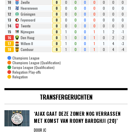
10
Zwolle
0
0
0
0
0
0
0
0
11
Heerenveen
0
0
0
0
0
0
0
0
12
Gröningen
0
0
0
0
0
0
0
0
13
Feyenoord
0
0
0
0
0
0
0
0
14
Twente
0
0
0
0
0
0
0
0
15
Nijmegen
0
1
0
0
1
1
2
-1
16
Den Haag
0
1
0
0
1
0
2
-2
17
Willem II
0
1
0
0
1
1
4
-3
18
Cambuur
0
1
0
0
1
0
4
-4
Champions League
Champions League (Qualification)
Europa League (Qualification)
Relegation Play-offs
Relegation
TRANSFERGERUCHTEN
‘AJAX GAAT DEZE ZOMER NOG VERRASSEN
MET KOMST VAN ROONY BARDGHJI (20)’
DOOR JC