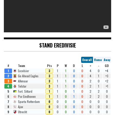
STAND EREDIVISIE
Overall
Home
Away
#
Team
Pts
P
W
D
L
+
-
GD
1
Excelsior
3
1
1
0
0
4
0
+4
2
Go Ahead Eagles
3
1
1
0
0
4
1
+3
3
Alkmaar
3
1
1
0
0
2
0
+2
4
Telstar
3
1
1
0
0
2
1
+1
5
Fort. Sittard
1
1
0
1
0
2
2
0
6
Psv Eindhoven
1
1
0
1
0
2
2
0
7
Sparta Rotterdam
0
0
0
0
0
0
0
0
8
Ajax
0
0
0
0
0
0
0
0
9
Utrecht
0
0
0
0
0
0
0
0