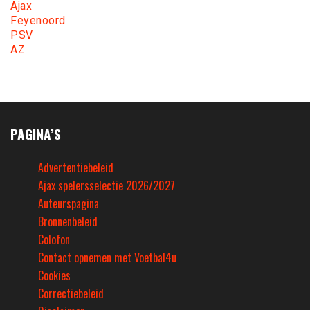
Ajax
Feyenoord
PSV
AZ
PAGINA’S
Advertentiebeleid
Ajax spelersselectie 2026/2027
Auteurspagina
Bronnenbeleid
Colofon
Contact opnemen met Voetbal4u
Cookies
Correctiebeleid