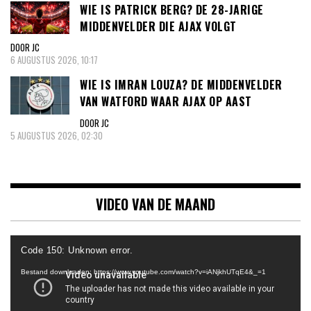
WIE IS PATRICK BERG? DE 28-JARIGE
MIDDENVELDER DIE AJAX VOLGT
DOOR JC
6 AUGUSTUS 2026, 10:17
WIE IS IMRAN LOUZA? DE MIDDENVELDER
VAN WATFORD WAAR AJAX OP AAST
DOOR JC
5 AUGUSTUS 2026, 02:30
VIDEO VAN DE MAAND
Videospeler
Code 150: Unknown error.
Bestand downloaden: https://www.youtube.com/watch?v=iANjkhUTqE4&_=1