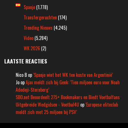
Spanje
(1.778)
Transfergeruchten
(174)
Trending Nieuws
(4.245)
Video
(5.284)
WK 2026
(2)
LAATSTE REACTIES
Nico B
op
‘Spanje wint het WK ten koste van Argentinië’
Jo
op
Ajax meldt zich bij Genk: ‘Tien miljoen euro voor Noah
Adedeji-Sternberg’
SBO.net Beoordeelt 275+ Bookmakers en Biedt Voetbalfans
Uitgebreide Wedgidsen - Voetbal4U
op
‘Europese eliteclub
meldt zich met 25 miljoen bij PSV’