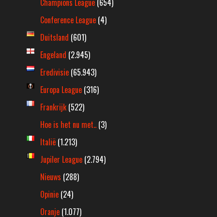
Champions League
(654)
Conference League
(4)
Duitsland
(601)
Engeland
(2.945)
Eredivisie
(65.943)
Europa League
(316)
Frankrijk
(522)
Hoe is het nu met..
(3)
Italië
(1.213)
Jupiler League
(2.794)
Nieuws
(288)
Opinie
(24)
Oranje
(1.077)