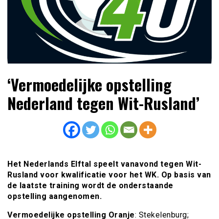
Lees dagelijks het laatste voetbalnieuws,
Voetbal4U.com Voetbalnieuws |
‘Vermoedelijke opstelling
transferupdates, analyses en achtergronden over clubs,
Transfers, Eredivisie &
spelers en competities uit binnen- en buitenland.
Nederland tegen Wit-Rusland’
Internationaal voetbal |
Het Nederlands Elftal speelt vanavond tegen Wit-
Rusland voor kwalificatie voor het WK. Op basis van
de laatste training wordt de onderstaande
opstelling aangenomen.
Vermoedelijke opstelling Oranje
: Stekelenburg;