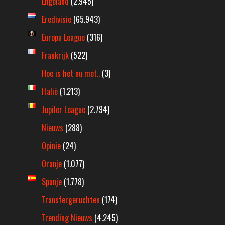
Engeland
(2.945)
Eredivisie
(65.943)
Europa League
(316)
Frankrijk
(522)
Hoe is het nu met..
(3)
Italië
(1.213)
Jupiler League
(2.794)
Nieuws
(288)
Opinie
(24)
Oranje
(1.077)
Spanje
(1.778)
Transfergeruchten
(174)
Trending Nieuws
(4.245)