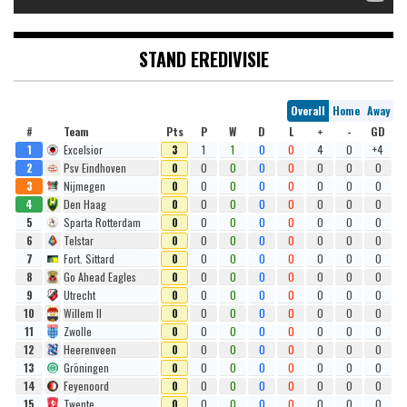
STAND EREDIVISIE
Overall
Home
Away
#
Team
Pts
P
W
D
L
+
-
GD
1
Excelsior
3
1
1
0
0
4
0
+4
2
Psv Eindhoven
0
0
0
0
0
0
0
0
3
Nijmegen
0
0
0
0
0
0
0
0
4
Den Haag
0
0
0
0
0
0
0
0
5
Sparta Rotterdam
0
0
0
0
0
0
0
0
6
Telstar
0
0
0
0
0
0
0
0
7
Fort. Sittard
0
0
0
0
0
0
0
0
8
Go Ahead Eagles
0
0
0
0
0
0
0
0
9
Utrecht
0
0
0
0
0
0
0
0
10
Willem II
0
0
0
0
0
0
0
0
11
Zwolle
0
0
0
0
0
0
0
0
12
Heerenveen
0
0
0
0
0
0
0
0
13
Gröningen
0
0
0
0
0
0
0
0
14
Feyenoord
0
0
0
0
0
0
0
0
15
Twente
0
0
0
0
0
0
0
0