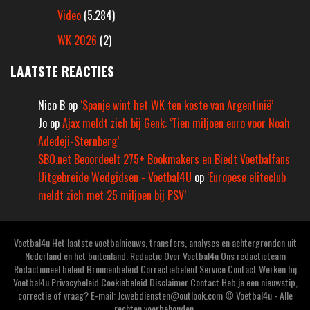
Video
(5.284)
WK 2026
(2)
LAATSTE REACTIES
Nico B
op
‘Spanje wint het WK ten koste van Argentinië’
Jo
op
Ajax meldt zich bij Genk: ‘Tien miljoen euro voor Noah
Adedeji-Sternberg’
SBO.net Beoordeelt 275+ Bookmakers en Biedt Voetbalfans
Uitgebreide Wedgidsen - Voetbal4U
op
‘Europese eliteclub
meldt zich met 25 miljoen bij PSV’
Voetbal4u Het laatste voetbalnieuws, transfers, analyses en achtergronden uit
Nederland en het buitenland. Redactie Over Voetbal4u Ons redactieteam
Redactioneel beleid Bronnenbeleid Correctiebeleid Service Contact Werken bij
Voetbal4u Privacybeleid Cookiebeleid Disclaimer Contact Heb je een nieuwstip,
correctie of vraag? E-mail: Jcwebdiensten@outlook.com © Voetbal4u - Alle
rechten voorbehouden.