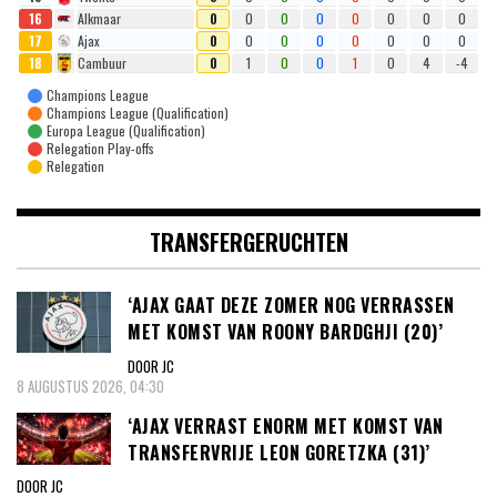
16
Alkmaar
0
0
0
0
0
0
0
0
17
Ajax
0
0
0
0
0
0
0
0
18
Cambuur
0
1
0
0
1
0
4
-4
Champions League
Champions League (Qualification)
Europa League (Qualification)
Relegation Play-offs
Relegation
TRANSFERGERUCHTEN
‘AJAX GAAT DEZE ZOMER NOG VERRASSEN
MET KOMST VAN ROONY BARDGHJI (20)’
DOOR JC
8 AUGUSTUS 2026, 04:30
‘AJAX VERRAST ENORM MET KOMST VAN
TRANSFERVRIJE LEON GORETZKA (31)’
DOOR JC