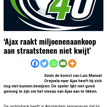
Lees dagelijks het laatste voetbalnieuws,
Voetbal4U.com Voetbalnieuws |
‘Ajax raakt miljoenenaankoop
transferupdates, analyses en achtergronden over clubs,
Transfers, Eredivisie &
spelers en competities uit binnen- en buitenland.
aan straatstenen niet kwijt’
Internationaal voetbal |
Sinds de komst van Luis Manuel
Orejuela naar Ajax heeft hij zich
nog niet kunnen bewijzen. De speler lijkt niet goed
genoeg te zijn om het niveau van Ajax aan te tikken.
De rechtsback heeft in Amsterdam aangegeven dat hij