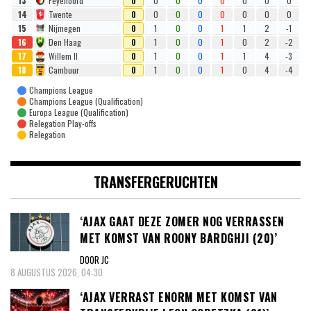
13
Feyenoord
0
0
0
0
0
0
0
0
14
Twente
0
0
0
0
0
0
0
0
15
Nijmegen
0
1
0
0
1
1
2
-1
16
Den Haag
0
1
0
0
1
0
2
-2
17
Willem II
0
1
0
0
1
1
4
-3
18
Cambuur
0
1
0
0
1
0
4
-4
Champions League
Champions League (Qualification)
Europa League (Qualification)
Relegation Play-offs
Relegation
TRANSFERGERUCHTEN
‘AJAX GAAT DEZE ZOMER NOG VERRASSEN
MET KOMST VAN ROONY BARDGHJI (20)’
DOOR JC
8 AUGUSTUS 2026, 04:30
‘AJAX VERRAST ENORM MET KOMST VAN