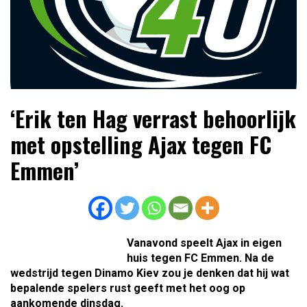
Lees dagelijks het laatste voetbalnieuws,
Voetbal4U.com Voetbalnieuws |
‘Erik ten Hag verrast behoorlijk
transferupdates, analyses en achtergronden over clubs,
Transfers, Eredivisie &
spelers en competities uit binnen- en buitenland.
met opstelling Ajax tegen FC
Internationaal voetbal |
Emmen’
Vanavond speelt Ajax in eigen
huis tegen FC Emmen. Na de
wedstrijd tegen Dinamo Kiev zou je denken dat hij wat
bepalende spelers rust geeft met het oog op
aankomende dinsdag.