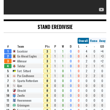
STAND EREDIVISIE
Overall
Home
Away
#
Team
Pts
P
W
D
L
+
-
GD
1
Excelsior
3
1
1
0
0
4
0
+4
2
Go Ahead Eagles
3
1
1
0
0
4
1
+3
3
Alkmaar
3
1
1
0
0
2
0
+2
4
Telstar
3
1
1
0
0
2
1
+1
5
Fort. Sittard
1
1
0
1
0
2
2
0
6
Psv Eindhoven
1
1
0
1
0
2
2
0
7
Sparta Rotterdam
0
0
0
0
0
0
0
0
8
Ajax
0
0
0
0
0
0
0
0
9
Utrecht
0
0
0
0
0
0
0
0
10
Zwolle
0
0
0
0
0
0
0
0
11
Heerenveen
0
0
0
0
0
0
0
0
12
Gröningen
0
0
0
0
0
0
0
0