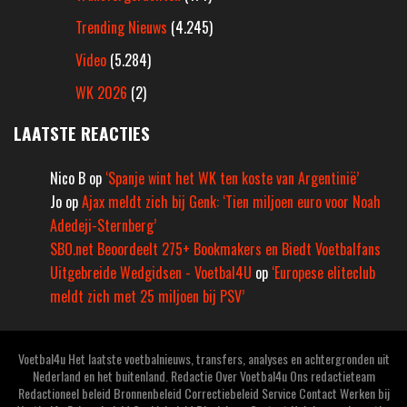
Trending Nieuws
(4.245)
Video
(5.284)
WK 2026
(2)
LAATSTE REACTIES
Nico B
op
‘Spanje wint het WK ten koste van Argentinië’
Jo
op
Ajax meldt zich bij Genk: ‘Tien miljoen euro voor Noah
Adedeji-Sternberg’
SBO.net Beoordeelt 275+ Bookmakers en Biedt Voetbalfans
Uitgebreide Wedgidsen - Voetbal4U
op
‘Europese eliteclub
meldt zich met 25 miljoen bij PSV’
Voetbal4u Het laatste voetbalnieuws, transfers, analyses en achtergronden uit
Nederland en het buitenland. Redactie Over Voetbal4u Ons redactieteam
Redactioneel beleid Bronnenbeleid Correctiebeleid Service Contact Werken bij