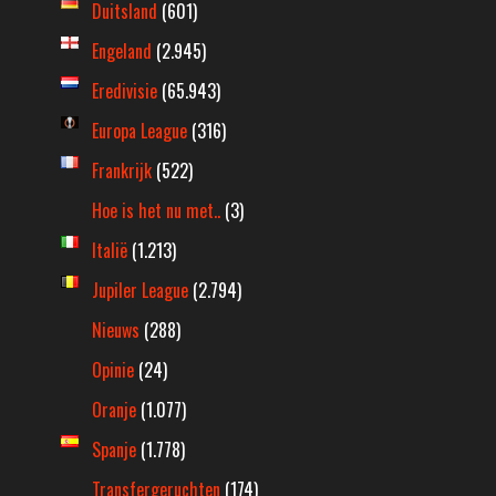
Duitsland
(601)
Engeland
(2.945)
Eredivisie
(65.943)
Europa League
(316)
Frankrijk
(522)
Hoe is het nu met..
(3)
Italië
(1.213)
Jupiler League
(2.794)
Nieuws
(288)
Opinie
(24)
Oranje
(1.077)
Spanje
(1.778)
Transfergeruchten
(174)