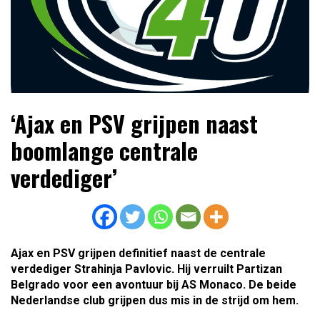
Lees dagelijks het laatste voetbalnieuws,
Voetbal4U.com Voetbalnieuws |
‘Ajax en PSV grijpen naast
transferupdates, analyses en achtergronden over clubs,
Transfers, Eredivisie &
spelers en competities uit binnen- en buitenland.
boomlange centrale
Internationaal voetbal |
verdediger’
Ajax en PSV grijpen definitief naast de centrale
verdediger Strahinja Pavlovic. Hij verruilt Partizan
Belgrado voor een avontuur bij AS Monaco. De beide
Nederlandse club grijpen dus mis in de strijd om hem.