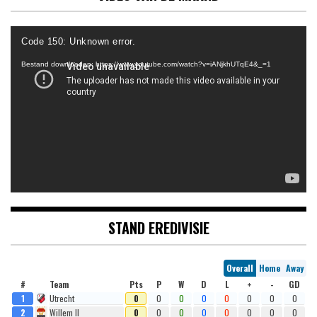
Videospeler
Code 150: Unknown error.
Bestand downloaden: https://www.youtube.com/watch?v=iANjkhUTqE4&_=1
STAND EREDIVISIE
Overall
Home
Away
#
Team
Pts
P
W
D
L
+
-
GD
1
Utrecht
0
0
0
0
0
0
0
0
2
Willem II
0
0
0
0
0
0
0
0