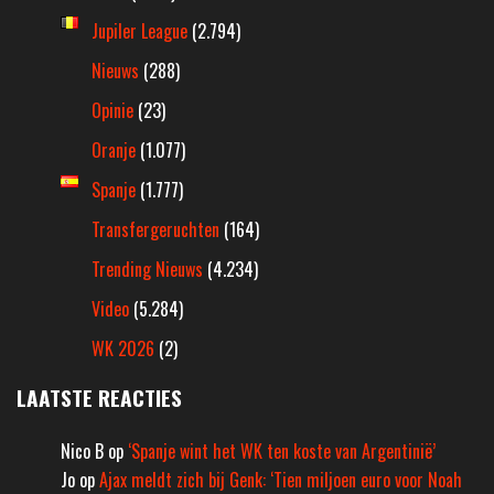
Jupiler League
(2.794)
Nieuws
(288)
Opinie
(23)
Oranje
(1.077)
Spanje
(1.777)
Transfergeruchten
(164)
Trending Nieuws
(4.234)
Video
(5.284)
WK 2026
(2)
LAATSTE REACTIES
Nico B
op
‘Spanje wint het WK ten koste van Argentinië’
Jo
op
Ajax meldt zich bij Genk: ‘Tien miljoen euro voor Noah