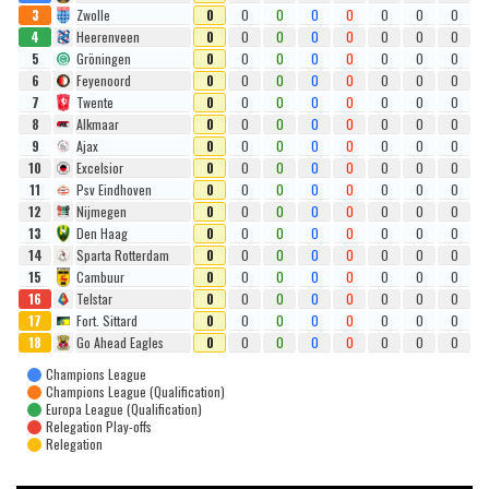
3
Zwolle
0
0
0
0
0
0
0
0
4
Heerenveen
0
0
0
0
0
0
0
0
5
Gröningen
0
0
0
0
0
0
0
0
6
Feyenoord
0
0
0
0
0
0
0
0
7
Twente
0
0
0
0
0
0
0
0
8
Alkmaar
0
0
0
0
0
0
0
0
9
Ajax
0
0
0
0
0
0
0
0
10
Excelsior
0
0
0
0
0
0
0
0
11
Psv Eindhoven
0
0
0
0
0
0
0
0
12
Nijmegen
0
0
0
0
0
0
0
0
13
Den Haag
0
0
0
0
0
0
0
0
14
Sparta Rotterdam
0
0
0
0
0
0
0
0
15
Cambuur
0
0
0
0
0
0
0
0
16
Telstar
0
0
0
0
0
0
0
0
17
Fort. Sittard
0
0
0
0
0
0
0
0
18
Go Ahead Eagles
0
0
0
0
0
0
0
0
Champions League
Champions League (Qualification)
Europa League (Qualification)
Relegation Play-offs
Relegation