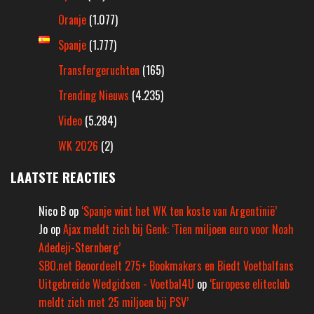
Oranje
(1.077)
Spanje
(1.777)
Transfergeruchten
(165)
Trending Nieuws
(4.235)
Video
(5.284)
WK 2026
(2)
LAATSTE REACTIES
Nico B
op
‘Spanje wint het WK ten koste van Argentinië’
Jo
op
Ajax meldt zich bij Genk: ‘Tien miljoen euro voor Noah
Adedeji-Sternberg’
SBO.net Beoordeelt 275+ Bookmakers en Biedt Voetbalfans
Uitgebreide Wedgidsen - Voetbal4U
op
‘Europese eliteclub
meldt zich met 25 miljoen bij PSV’