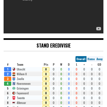
STAND EREDIVISIE
Overall
Home
Away
#
Team
Pts
P
W
D
L
+
-
GD
1
Utrecht
0
0
0
0
0
0
0
0
2
Willem II
0
0
0
0
0
0
0
0
3
Zwolle
0
0
0
0
0
0
0
0
4
Heerenveen
0
0
0
0
0
0
0
0
5
Gröningen
0
0
0
0
0
0
0
0
6
Feyenoord
0
0
0
0
0
0
0
0
7
Twente
0
0
0
0
0
0
0
0
8
Alkmaar
0
0
0
0
0
0
0
0