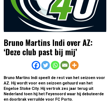
Lees dagelijks het laatste voetbalnieuws,
Voetbal4U.com Voetbalnieuws |
Bruno Martins Indi over AZ:
transferupdates, analyses en achtergronden over clubs,
Transfers, Eredivisie &
spelers en competities uit binnen- en buitenland.
‘Deze club past bij mij’
Internationaal voetbal |
Bruno Martins Indi speelt de rest van het seizoen voor
AZ. Hij wordt voor een seizoen gehuurd van het
Engelse Stoke City. Hij vertrok zes jaar terug uit
Nederland toen hij het Feyenoord waar hij debuteerde
en doorbrak verruilde voor FC Porto.