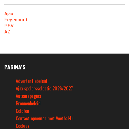
Ajax
Feyenoord
PSV
AZ
PAGINA’S
Advertentiebeleid
Ajax spelersselectie 2026/2027
Auteurspagina
Bronnenbeleid
Colofon
Contact opnemen met Voetbal4u
Cookies