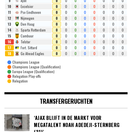
9
Ajax
0
0
0
0
0
0
0
0
10
Excelsior
0
0
0
0
0
0
0
0
11
Psv Eindhoven
0
0
0
0
0
0
0
0
12
Nijmegen
0
0
0
0
0
0
0
0
13
Den Haag
0
0
0
0
0
0
0
0
14
Sparta Rotterdam
0
0
0
0
0
0
0
0
15
Cambuur
0
0
0
0
0
0
0
0
16
Telstar
0
0
0
0
0
0
0
0
17
Fort. Sittard
0
0
0
0
0
0
0
0
18
Go Ahead Eagles
0
0
0
0
0
0
0
0
Champions League
Champions League (Qualification)
Europa League (Qualification)
Relegation Play-offs
Relegation
TRANSFERGERUCHTEN
‘AJAX BLIJFT IN DE MARKT VOOR
MEGATALENT NOAH ADEDEJI-STERNBERG