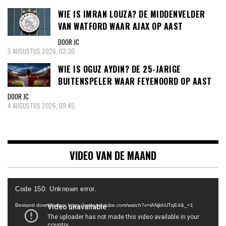
WIE IS IMRAN LOUZA? DE MIDDENVELDER
VAN WATFORD WAAR AJAX OP AAST
DOOR JC
5 AUGUSTUS 2026, 02:30
WIE IS OGUZ AYDIN? DE 25-JARIGE
BUITENSPELER WAAR FEYENOORD OP AAST
DOOR JC
4 AUGUSTUS 2026, 09:45
VIDEO VAN DE MAAND
Videospeler
Code 150: Unknown error.
Bestand downloaden: https://www.youtube.com/watch?v=iANjkhUTqE4&_=1