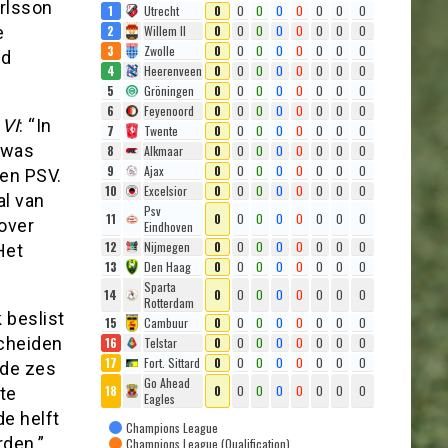
arlsson
1
Utrecht
0
0
0
0
0
0
0
0
2
Willem II
0
0
0
0
0
0
0
0
e
3
Zwolle
0
0
0
0
0
0
0
0
nd
4
Heerenveen
0
0
0
0
0
0
0
0
5
Gröningen
0
0
0
0
0
0
0
0
6
Feyenoord
0
0
0
0
0
0
0
0
t
VI
: “In
7
Twente
0
0
0
0
0
0
0
0
 was
8
Alkmaar
0
0
0
0
0
0
0
0
9
Ajax
0
0
0
0
0
0
0
0
gen PSV.
10
Excelsior
0
0
0
0
0
0
0
0
al van
Psv
11
0
0
0
0
0
0
0
0
over
Eindhoven
12
Nijmegen
0
0
0
0
0
0
0
0
Het
13
Den Haag
0
0
0
0
0
0
0
0
Sparta
14
0
0
0
0
0
0
0
0
Rotterdam
 beslist
15
Cambuur
0
0
0
0
0
0
0
0
cheiden
16
Telstar
0
0
0
0
0
0
0
0
17
Fort. Sittard
0
0
0
0
0
0
0
0
 de zes
Go Ahead
18
0
0
0
0
0
0
0
0
te
Eagles
de helft
Champions League
rden.”
Champions League (Qualification)