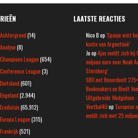
RIEËN
LAATSTE REACTIES
Achtergrond
(14)
Nico B
op
‘Spanje wint h
koste van Argentinië’
Analyse
(8)
Jo
op
Ajax meldt zich bij 
Champions League
(654)
miljoen euro voor Noah A
Sternberg’
Conference League
(3)
SBO.net Beoordeelt 275
Duitsland
(601)
Bookmakers en Biedt Voe
Engeland
(2.944)
Uitgebreide Wedgidsen -
Voetbal4U
op
‘Europese e
Eredivisie
(65.912)
meldt zich met 25 miljoen
Europa League
(315)
Frankrijk
(521)