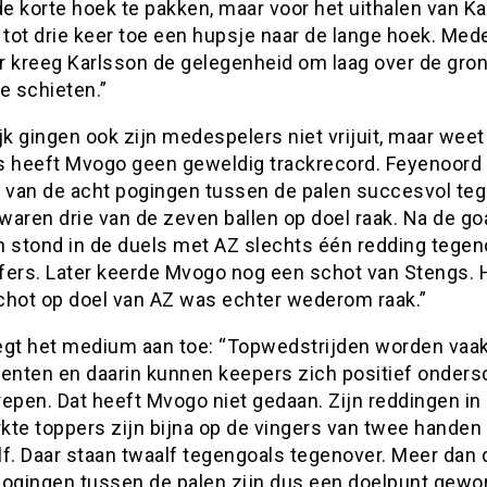
e korte hoek te pakken, maar voor het uithalen van K
 tot drie keer toe een hupsje naar de lange hoek. Med
r kreeg Karlsson de gelegenheid om laag over de gro
e schieten.”
jk gingen ook zijn medespelers niet vrijuit, maar wee
s heeft Mvogo geen geweldig trackrecord. Feyenoord
r van de acht pogingen tussen de palen succesvol te
 waren drie van de zeven ballen op doel raak. Na de go
n stond in de duels met AZ slechts één redding tegen
effers. Later keerde Mvogo nog een schot van Stengs. 
chot op doel van AZ was echter wederom raak.”
egt het medium aan toe: “Topwedstrijden worden vaak
nten en daarin kunnen keepers zich positief onders
epen. Dat heeft Mvogo niet gedaan. Zijn reddingen in
kte toppers zijn bijna op de vingers van twee handen 
elf. Daar staan twaalf tegengoals tegenover. Meer dan 
pogingen tussen de palen zijn dus een doelpunt gewo