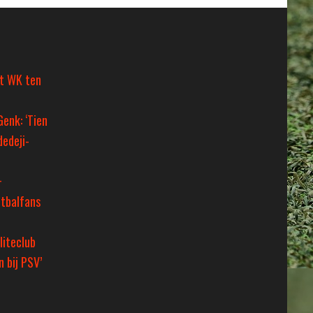
et WK ten
Genk: ‘Tien
dedeji-
+
tbalfans
liteclub
 bij PSV’