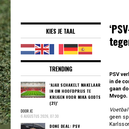
Voetbalnieuws |
clubs, spelers en competities uit
Transfers,
binnen- en buitenland.
Eredivisie &
‘PSV
KIES JE TAAL
Internationaal
tege
voetbal |
TRENDING
PSV ver
in de co
‘AJAX SCHAKELT MAKELAAR
gaan doo
IN OM HOOFDPRIJS TE
Mvogo.
KRIJGEN VOOR MIKA GODTS
(21)’
Voetbal
DOOR JC
6 AUGUSTUS 2026, 07:30
geen sp
Karlsson
DONE DEAL: PSV