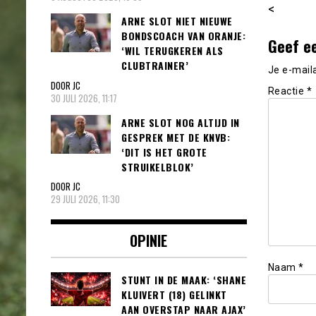
<
ARNE SLOT NIET NIEUWE
BONDSCOACH VAN ORANJE:
Geef e
‘WIL TERUGKEREN ALS
CLUBTRAINER’
Je e-mail
DOOR JC
Reactie
*
30 JULI 2026, 11:17
ARNE SLOT NOG ALTIJD IN
GESPREK MET DE KNVB:
‘DIT IS HET GROTE
STRUIKELBLOK’
DOOR JC
29 JULI 2026, 11:30
OPINIE
Naam
*
STUNT IN DE MAAK: ‘SHANE
KLUIVERT (18) GELINKT
AAN OVERSTAP NAAR AJAX’