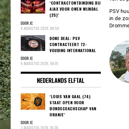
‘CONTRACTONTBINDING BIJ
AJAX VOOR OWEN WIJNDAL
PSV huu
(25)’
in de zo
DOOR JC
Drommel
6 AUGUSTUS 2026, 06:59
DONE DEAL: PSV
CONTRACTEERT 72-
VOUDING INTERNATIONAL
DOOR JC
6 AUGUSTUS 2026, 06:01
NEDERLANDS ELFTAL
‘LOUIS VAN GAAL (74)
STAAT OPEN VOOR
BONDSCOACHSCHAP VAN
ORANJE’
DOOR JC
3 AUGUSTUS 2026, 10:30