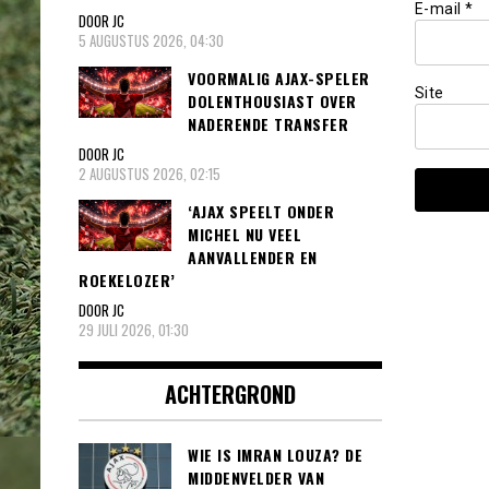
E-mail
*
DOOR JC
5 AUGUSTUS 2026, 04:30
VOORMALIG AJAX-SPELER
Site
DOLENTHOUSIAST OVER
NADERENDE TRANSFER
DOOR JC
2 AUGUSTUS 2026, 02:15
‘AJAX SPEELT ONDER
MICHEL NU VEEL
AANVALLENDER EN
ROEKELOZER’
DOOR JC
29 JULI 2026, 01:30
ACHTERGROND
WIE IS IMRAN LOUZA? DE
MIDDENVELDER VAN