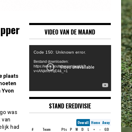
opper
VIDEO VAN DE MAAND
Videospeler
Code 150: Unknown error.
Bestand downloaden:
https://www.youtube.com/watch?
v=iANjkhUTqE4&_=1
e plaats
 moeten
n Yvon
STAND EREDIVISIE
ogo was
t van
Overall
Home
Away
lijk had
#
Team
Pts
P
W
D
L
+
-
GD