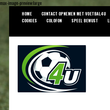
max-image-preview:large
Ga
HOME
CONTACT OPNEMEN MET VOETBAL4U
naar
COOKIES
COLOFON
SPEEL BEWUST
L
de
inhoud
Lees dagelijks het laatste
Voetbal4U.com
voetbalnieuws, transferupdates,
analyses en achtergronden over