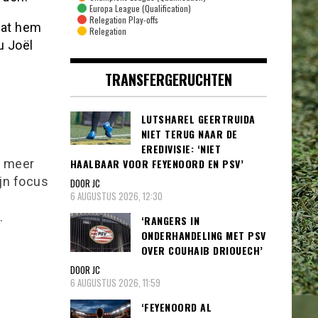
Europa League (Qualification)
Relegation Play-offs
dat hem
Relegation
u Joël
TRANSFERGERUCHTEN
LUTSHAREL GEERTRUIDA
NIET TERUG NAAR DE
EREDIVISIE: ‘NIET
HAALBAAR VOOR FEYENOORD EN PSV’
l meer
ijn focus
DOOR JC
6 AUGUSTUS 2026, 12:30
.
‘RANGERS IN
ONDERHANDELING MET PSV
OVER COUHAIB DRIOUECH’
DOOR JC
6 AUGUSTUS 2026, 11:59
‘FEYENOORD AL