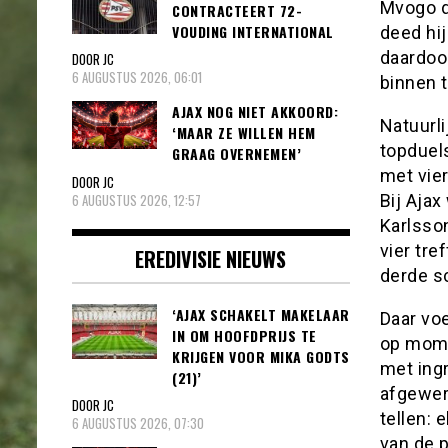
Mvogo d
CONTRACTEERT 72-
VOUDING INTERNATIONAL
deed hij
daardoo
DOOR JC
6 AUGUSTUS 2026, 06:01
binnen t
AJAX NOG NIET AKKOORD:
Natuurli
‘MAAR ZE WILLEN HEM
topduel
GRAAG OVERNEMEN’
met vie
DOOR JC
6 AUGUSTUS 2026, 12:57
Bij Ajax
Karlsso
vier tr
EREDIVISIE NIEUWS
derde s
‘AJAX SCHAKELT MAKELAAR
Daar vo
IN OM HOOFDPRIJS TE
op mome
KRIJGEN VOOR MIKA GODTS
met ingr
(21)’
afgewer
DOOR JC
tellen: 
6 AUGUSTUS 2026, 07:30
van de 