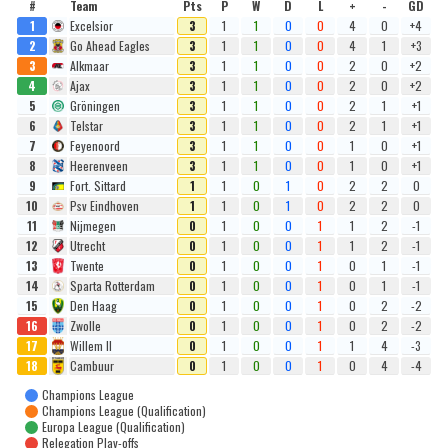
#
Team
Pts
P
W
D
L
+
-
GD
1
Excelsior
3
1
1
0
0
4
0
+4
2
Go Ahead Eagles
3
1
1
0
0
4
1
+3
3
Alkmaar
3
1
1
0
0
2
0
+2
4
Ajax
3
1
1
0
0
2
0
+2
5
Gröningen
3
1
1
0
0
2
1
+1
6
Telstar
3
1
1
0
0
2
1
+1
7
Feyenoord
3
1
1
0
0
1
0
+1
8
Heerenveen
3
1
1
0
0
1
0
+1
9
Fort. Sittard
1
1
0
1
0
2
2
0
10
Psv Eindhoven
1
1
0
1
0
2
2
0
11
Nijmegen
0
1
0
0
1
1
2
-1
12
Utrecht
0
1
0
0
1
1
2
-1
13
Twente
0
1
0
0
1
0
1
-1
14
Sparta Rotterdam
0
1
0
0
1
0
1
-1
15
Den Haag
0
1
0
0
1
0
2
-2
16
Zwolle
0
1
0
0
1
0
2
-2
17
Willem II
0
1
0
0
1
1
4
-3
18
Cambuur
0
1
0
0
1
0
4
-4
Champions League
Champions League (Qualification)
Europa League (Qualification)
Relegation Play-offs