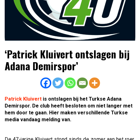
Lees dagelijks het laatste voetbalnieuws,
Voetbal4U.com Voetbalnieuws |
‘Patrick Kluivert ontslagen bij
transferupdates, analyses en achtergronden over clubs,
Transfers, Eredivisie &
spelers en competities uit binnen- en buitenland.
Adana Demirspor’
Internationaal voetbal |
Patrick Kluivert
is ontslagen bij het Turkse Adana
Demirspor. De club heeft besloten om niet langer met
hem door te gaan. Hier maken verschillende Turkse
media vandaag melding van.
De 47-jarige Kluivert stond sinds de zomer aan het roer