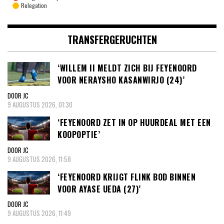
Relegation
TRANSFERGERUCHTEN
‘WILLEM II MELDT ZICH BIJ FEYENOORD
VOOR NERAYSHO KASANWIRJO (24)’
DOOR JC
9 AUGUSTUS 2026, 01:30
‘FEYENOORD ZET IN OP HUURDEAL MET EEN
KOOPOPTIE’
DOOR JC
9 AUGUSTUS 2026, 11:58
‘FEYENOORD KRIJGT FLINK BOD BINNEN
VOOR AYASE UEDA (27)’
DOOR JC
9 AUGUSTUS 2026, 11:49