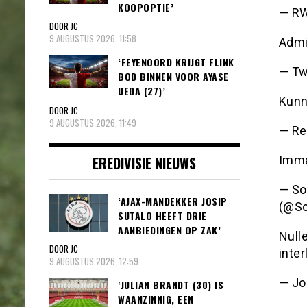
KOOPOPTIE’
— R
DOOR JC
9 AUGUSTUS 2026, 11:58
Admi
‘FEYENOORD KRIJGT FLINK
— Tw
BOD BINNEN VOOR AYASE
UEDA (27)’
Kunn
DOOR JC
9 AUGUSTUS 2026, 11:49
— Re
EREDIVISIE NIEUWS
Imma
— So
‘AJAX-MANDEKKER JOSIP
(@So
SUTALO HEEFT DRIE
AANBIEDINGEN OP ZAK’
Nulle
DOOR JC
inte
9 AUGUSTUS 2026, 12:59
— Jo
‘JULIAN BRANDT (30) IS
WAANZINNIG, EEN