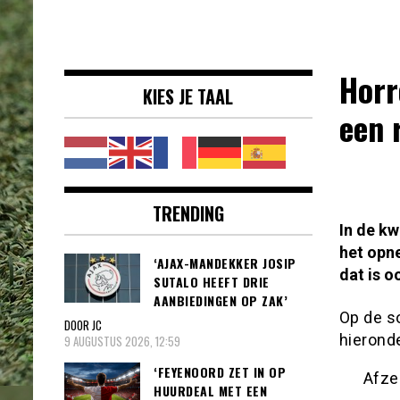
Voetbalnieuws |
clubs, spelers en competities uit
Transfers,
binnen- en buitenland.
Eredivisie &
Horr
KIES JE TAAL
Internationaal
een 
voetbal |
TRENDING
In de k
het opne
‘AJAX-MANDEKKER JOSIP
dat is o
SUTALO HEEFT DRIE
AANBIEDINGEN OP ZAK’
Op de so
DOOR JC
hieronde
9 AUGUSTUS 2026, 12:59
‘FEYENOORD ZET IN OP
Afze
HUURDEAL MET EEN