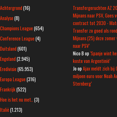
Achtergrond
(16)
Transfergeruchten AZ 2
Mijnans naar PSV, Goes v
Analyse
(8)
contract tot 2030 - Ma
Champions League
(654)
Transfer zo goed als rond
Mijnans (25) deze zomer 
Conference League
(4)
naar PSV’
Duitsland
(601)
Nico B
op
‘Spanje wint h
Engeland
(2.945)
koste van Argentinië’
Jo
op
Ajax meldt zich bij 
Eredivisie
(65.953)
miljoen euro voor Noah A
Europa League
(316)
Sternberg’
Frankrijk
(522)
Hoe is het nu met..
(3)
Italië
(1.213)