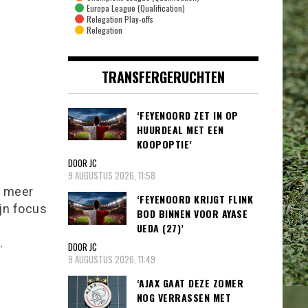
Europa League (Qualification)
Relegation Play-offs
Relegation
TRANSFERGERUCHTEN
‘FEYENOORD ZET IN OP
HUURDEAL MET EEN
KOOPOPTIE’
DOOR JC
9 AUGUSTUS 2026, 11:58
l meer
‘FEYENOORD KRIJGT FLINK
ijn focus
BOD BINNEN VOOR AYASE
UEDA (27)’
.
DOOR JC
9 AUGUSTUS 2026, 11:49
‘AJAX GAAT DEZE ZOMER
NOG VERRASSEN MET