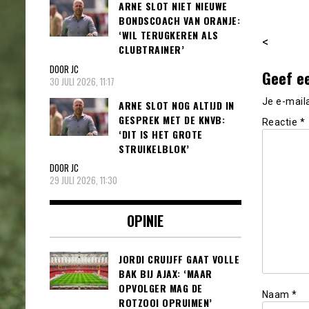
ARNE SLOT NIET NIEUWE
BONDSCOACH VAN ORANJE:
‘WIL TERUGKEREN ALS
<
CLUBTRAINER’
DOOR JC
Geef e
30 JULI 2026, 11:17
Je e-mail
ARNE SLOT NOG ALTIJD IN
GESPREK MET DE KNVB:
Reactie
*
‘DIT IS HET GROTE
STRUIKELBLOK’
DOOR JC
29 JULI 2026, 11:30
OPINIE
JORDI CRUIJFF GAAT VOLLE
BAK BIJ AJAX: ‘MAAR
OPVOLGER MAG DE
Naam
*
ROTZOOI OPRUIMEN’