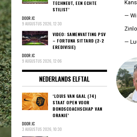
Kans
TECHNEUT, EEN ECHTE
STILIST’
— Wi
DOOR JC
9 AUGUSTUS 2026, 12:30
Zinlo
VIDEO: SAMENVATTING PSV
– FORTUNA SITTARD (2-2
— Lu
EREDIVISIE)
DOOR JC
9 AUGUSTUS 2026, 12:06
NEDERLANDS ELFTAL
‘LOUIS VAN GAAL (74)
STAAT OPEN VOOR
BONDSCOACHSCHAP VAN
ORANJE’
DOOR JC
3 AUGUSTUS 2026, 10:30