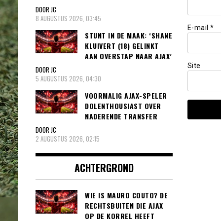
DOOR JC
8 AUGUSTUS 2026, 03:45
E-mail
*
STUNT IN DE MAAK: ‘SHANE
KLUIVERT (18) GELINKT
AAN OVERSTAP NAAR AJAX’
Site
DOOR JC
5 AUGUSTUS 2026, 04:30
VOORMALIG AJAX-SPELER
DOLENTHOUSIAST OVER
NADERENDE TRANSFER
DOOR JC
2 AUGUSTUS 2026, 02:15
ACHTERGROND
WIE IS MAURO COUTO? DE
RECHTSBUITEN DIE AJAX
OP DE KORREL HEEFT