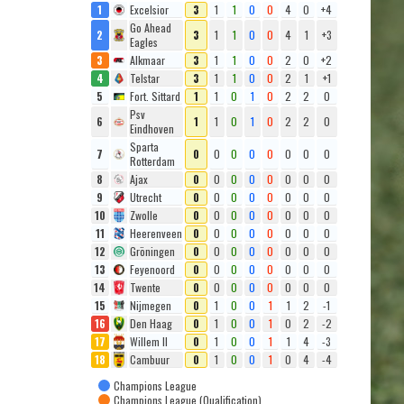
1
Excelsior
3
1
1
0
0
4
0
+4
Go Ahead
2
3
1
1
0
0
4
1
+3
Eagles
3
Alkmaar
3
1
1
0
0
2
0
+2
4
Telstar
3
1
1
0
0
2
1
+1
5
Fort. Sittard
1
1
0
1
0
2
2
0
Psv
6
1
1
0
1
0
2
2
0
Eindhoven
Sparta
7
0
0
0
0
0
0
0
0
Rotterdam
8
Ajax
0
0
0
0
0
0
0
0
9
Utrecht
0
0
0
0
0
0
0
0
10
Zwolle
0
0
0
0
0
0
0
0
11
Heerenveen
0
0
0
0
0
0
0
0
12
Gröningen
0
0
0
0
0
0
0
0
13
Feyenoord
0
0
0
0
0
0
0
0
14
Twente
0
0
0
0
0
0
0
0
15
Nijmegen
0
1
0
0
1
1
2
-1
16
Den Haag
0
1
0
0
1
0
2
-2
17
Willem II
0
1
0
0
1
1
4
-3
18
Cambuur
0
1
0
0
1
0
4
-4
Champions League
Champions League (Qualification)