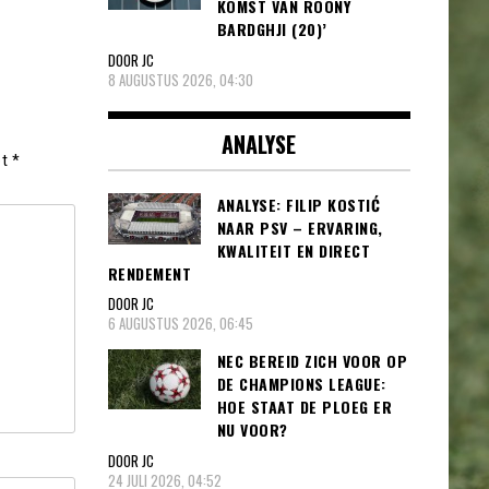
KOMST VAN ROONY
BARDGHJI (20)’
DOOR JC
8 AUGUSTUS 2026, 04:30
ANALYSE
et
*
ANALYSE: FILIP KOSTIĆ
NAAR PSV – ERVARING,
KWALITEIT EN DIRECT
RENDEMENT
DOOR JC
6 AUGUSTUS 2026, 06:45
NEC BEREID ZICH VOOR OP
DE CHAMPIONS LEAGUE:
HOE STAAT DE PLOEG ER
NU VOOR?
DOOR JC
24 JULI 2026, 04:52