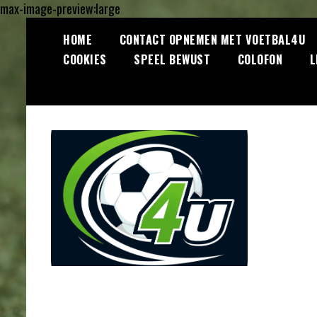
max-image-preview:large
Ga
HOME
CONTACT OPNEMEN MET VOETBAL4U
naar
COOKIES
SPEEL BEWUST
COLOFON
L
de
inhoud
Lees dagelijks het laatste
Voetbal4U.com
voetbalnieuws, transferupdates,
analyses en achtergronden over