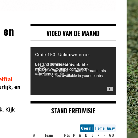
n en
VIDEO VAN DE MAAND
Videospeler
Code 150: Unknown error.
Bestand downloaden:
https://www.youtube.com/watch?
v=iANjkhUTqE4&_=1
lftal
lijk, en
STAND EREDIVISIE
. Kijk
Overall
Home
Away
#
Team
Pts
P
W
D
L
+
-
GD