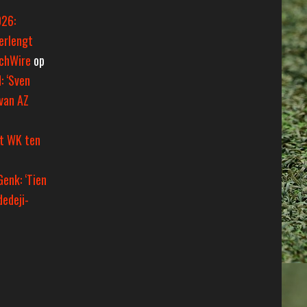
026:
erlengt
tchWire
op
: ‘Sven
van AZ
et WK ten
Genk: ‘Tien
dedeji-