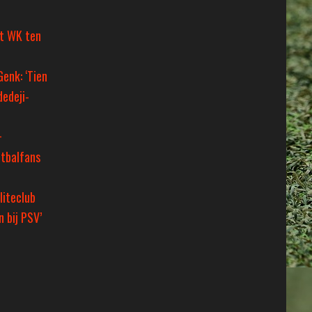
et WK ten
Genk: ‘Tien
dedeji-
+
tbalfans
liteclub
 bij PSV’