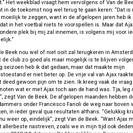
.” Het weekblad vraagt hem vervolgens of Van de Be
 in de toekomst nog wel terug te gaan keren: “Dat is
oeilijk te zeggen, want in de afgelopen jaren heb ik
dat in het voetbal niets te voorspellen is. Maar dat Ajax
ondere plek bij mij zal innemen, is volgens mij voor i
elijk.”
e Beek nou wel of niet ooit zal terugkeren in Amsterd
 de club zo goed als maar mogelijk is te blijven volgen
ig seizoen heb ik dat gedaan, maar dat maakte mijn
oestand er niet beter op. De vrije val van Ajax raakt
t deed gewoon pijn om te zien. Ik kreeg vaak de vraag
noten wat er met Ajax toch aan de hand was. Tja, leg 
t”, zegt Van de Beek. De afgelopen maanden hebben d
ammers onder Francesco Farioli de weg naar boven 
en, in ieder geval qua resultaten althans. “Gelukkig kr
nu weer op, eindelijk”, zegt Van de Beek. “Want Ajax 
et allerbeste nastreven, zoals we in mijn tijd ook dede