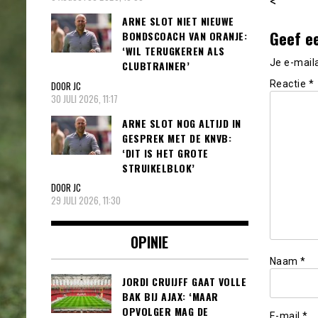
<
ARNE SLOT NIET NIEUWE
Geef e
BONDSCOACH VAN ORANJE:
‘WIL TERUGKEREN ALS
Je e-mail
CLUBTRAINER’
Reactie
*
DOOR JC
30 JULI 2026, 11:17
ARNE SLOT NOG ALTIJD IN
GESPREK MET DE KNVB:
‘DIT IS HET GROTE
STRUIKELBLOK’
DOOR JC
29 JULI 2026, 11:30
OPINIE
Naam
*
JORDI CRUIJFF GAAT VOLLE
BAK BIJ AJAX: ‘MAAR
OPVOLGER MAG DE
E-mail
*