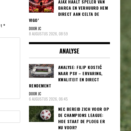
AJAX HAALT SPELER VAN
BARCA EN VERHUURD HEM
DIRECT AAN CELTA DE
VIGO’
et
*
DOOR JC
8 AUGUSTUS 2026, 08:59
ANALYSE
ANALYSE: FILIP KOSTIĆ
NAAR PSV – ERVARING,
KWALITEIT EN DIRECT
RENDEMENT
DOOR JC
6 AUGUSTUS 2026, 06:45
NEC BEREID ZICH VOOR OP
DE CHAMPIONS LEAGUE:
HOE STAAT DE PLOEG ER
NU VOOR?