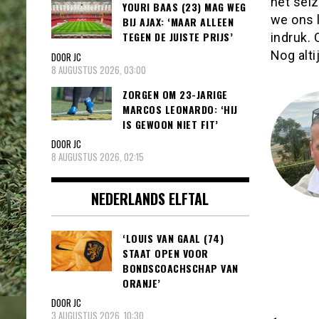
het seiz
YOURI BAAS (23) MAG WEG
we ons 
BIJ AJAX: ‘MAAR ALLEEN
TEGEN DE JUISTE PRIJS’
indruk. 
Nog alti
DOOR JC
8 AUGUSTUS 2026, 03:00
ZORGEN OM 23-JARIGE
MARCOS LEONARDO: ‘HIJ
IS GEWOON NIET FIT’
DOOR JC
8 AUGUSTUS 2026, 02:15
NEDERLANDS ELFTAL
‘LOUIS VAN GAAL (74)
STAAT OPEN VOOR
BONDSCOACHSCHAP VAN
ORANJE’
DOOR JC
3 AUGUSTUS 2026, 10:30