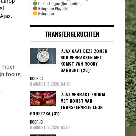
waarop
Europa League (Qualification)
el
Relegation Play-offs
Relegation
Ajax.
TRANSFERGERUCHTEN
‘AJAX GAAT DEZE ZOMER
NOG VERRASSEN MET
KOMST VAN ROONY
l meer
BARDGHJI (20)’
ijn focus
DOOR JC
8 AUGUSTUS 2026, 04:30
.
‘AJAX VERRAST ENORM
MET KOMST VAN
TRANSFERVRIJE LEON
GORETZKA (31)’
DOOR JC
8 AUGUSTUS 2026, 09:59