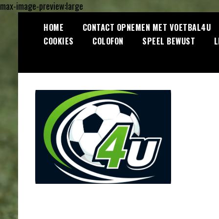
max-image-preview:large
Ga
HOME
CONTACT OPNEMEN MET VOETBAL4U
naar
COOKIES
COLOFON
SPEEL BEWUST
L
de
inhoud
Lees dagelijks het laatste
Voetbal4U.com
voetbalnieuws, transferupdates,
analyses en achtergronden over