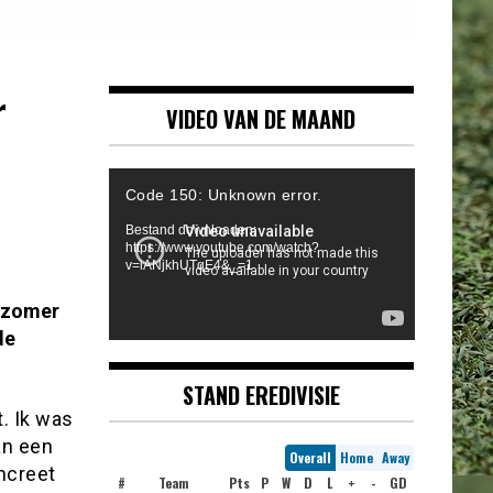
r
VIDEO VAN DE MAAND
Videospeler
Code 150: Unknown error.
Bestand downloaden:
https://www.youtube.com/watch?
v=iANjkhUTqE4&_=1
e zomer
de
STAND EREDIVISIE
. Ik was
an een
Overall
Home
Away
ncreet
#
Team
Pts
P
W
D
L
+
-
GD