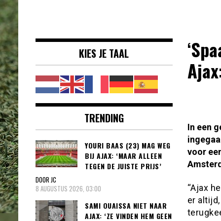
Voetbalnieuws |
clubs, spelers en competities uit
Transfers,
binnen- en buitenland.
Eredivisie &
‘Spa
KIES JE TAAL
Internationaal
Ajax
voetbal |
TRENDING
In een g
ingegaa
YOURI BAAS (23) MAG WEG
voor een
BIJ AJAX: ‘MAAR ALLEEN
Amsterd
TEGEN DE JUISTE PRIJS’
DOOR JC
“Ajax he
8 AUGUSTUS 2026, 03:00
er altij
SAMI OUAISSA NIET NAAR
terugke
AJAX: ‘ZE VINDEN HEM GEEN