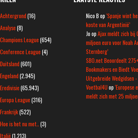
Achtergrond
(16)
Nico B
op
‘Spanje wint h
koste van Argentinië’
Analyse
(8)
Jo
op
Ajax meldt zich bij 
Champions League
(654)
miljoen euro voor Noah A
Sternberg’
Conference League
(4)
SBO.net Beoordeelt 275
Duitsland
(601)
Bookmakers en Biedt Voe
Engeland
(2.945)
Uitgebreide Wedgidsen -
Voetbal4U
op
‘Europese e
Eredivisie
(65.943)
meldt zich met 25 miljoen
Europa League
(316)
Frankrijk
(522)
Hoe is het nu met..
(3)
Italië
(1.213)