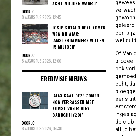
geweest
ACHT MILJOEN WAARD’
verwacht
DOOR JC
8 AUGUSTUS 2026, 12:45
gewoon m
geleerd 
JOSIP SUTALO DEZE ZOMER
een bijz
WEG BIJ AJAX:
‘AMSTERDAMMERS WILLEN
wel duid
15 MILJOEN’
Of Van d
DOOR JC
8 AUGUSTUS 2026, 12:00
probeert
ook vor
gemoedst
EREDIVISIE NIEUWS
echt, da
ploegge
‘AJAX GAAT DEZE ZOMER
eens ui
NOG VERRASSEN MET
Amsterd
KOMST VAN ROONY
ingeslag
BARDGHJI (20)’
de club 
DOOR JC
8 AUGUSTUS 2026, 04:30
altijd h