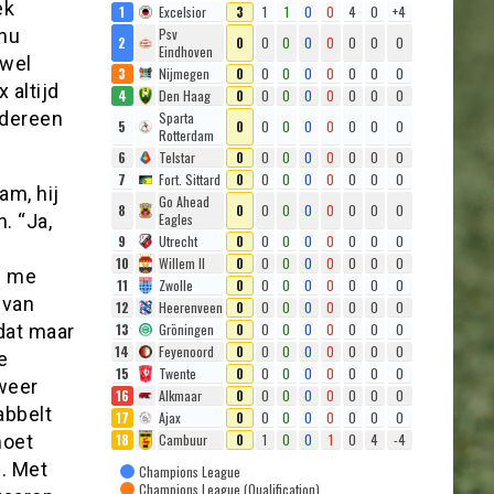
ek
1
Excelsior
3
1
1
0
0
4
0
+4
Psv
 nu
2
0
0
0
0
0
0
0
0
Eindhoven
 wel
3
Nijmegen
0
0
0
0
0
0
0
0
 altijd
4
Den Haag
0
0
0
0
0
0
0
0
edereen
Sparta
5
0
0
0
0
0
0
0
0
Rotterdam
6
Telstar
0
0
0
0
0
0
0
0
7
Fort. Sittard
0
0
0
0
0
0
0
0
am, hij
Go Ahead
8
0
0
0
0
0
0
0
0
Eagles
. “Ja,
9
Utrecht
0
0
0
0
0
0
0
0
10
Willem II
0
0
0
0
0
0
0
0
e me
11
Zwolle
0
0
0
0
0
0
0
0
 van
12
Heerenveen
0
0
0
0
0
0
0
0
13
Gröningen
0
0
0
0
0
0
0
0
dat maar
14
Feyenoord
0
0
0
0
0
0
0
0
e
15
Twente
0
0
0
0
0
0
0
0
weer
16
Alkmaar
0
0
0
0
0
0
0
0
abbelt
17
Ajax
0
0
0
0
0
0
0
0
18
Cambuur
0
1
0
0
1
0
4
-4
moet
n. Met
Champions League
Champions League (Qualification)