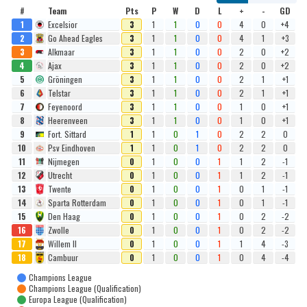
#
Team
Pts
P
W
D
L
+
-
GD
1
Excelsior
3
1
1
0
0
4
0
+4
2
Go Ahead Eagles
3
1
1
0
0
4
1
+3
3
Alkmaar
3
1
1
0
0
2
0
+2
4
Ajax
3
1
1
0
0
2
0
+2
5
Gröningen
3
1
1
0
0
2
1
+1
6
Telstar
3
1
1
0
0
2
1
+1
7
Feyenoord
3
1
1
0
0
1
0
+1
8
Heerenveen
3
1
1
0
0
1
0
+1
9
Fort. Sittard
1
1
0
1
0
2
2
0
10
Psv Eindhoven
1
1
0
1
0
2
2
0
11
Nijmegen
0
1
0
0
1
1
2
-1
12
Utrecht
0
1
0
0
1
1
2
-1
13
Twente
0
1
0
0
1
0
1
-1
14
Sparta Rotterdam
0
1
0
0
1
0
1
-1
15
Den Haag
0
1
0
0
1
0
2
-2
16
Zwolle
0
1
0
0
1
0
2
-2
17
Willem II
0
1
0
0
1
1
4
-3
18
Cambuur
0
1
0
0
1
0
4
-4
Champions League
Champions League (Qualification)
Europa League (Qualification)