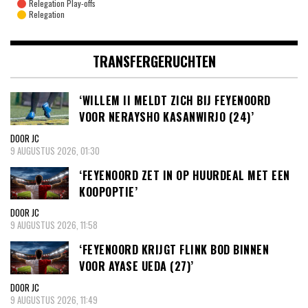
Relegation Play-offs
Relegation
TRANSFERGERUCHTEN
‘WILLEM II MELDT ZICH BIJ FEYENOORD
VOOR NERAYSHO KASANWIRJO (24)’
DOOR JC
9 AUGUSTUS 2026, 01:30
‘FEYENOORD ZET IN OP HUURDEAL MET EEN
KOOPOPTIE’
DOOR JC
9 AUGUSTUS 2026, 11:58
‘FEYENOORD KRIJGT FLINK BOD BINNEN
VOOR AYASE UEDA (27)’
DOOR JC
9 AUGUSTUS 2026, 11:49