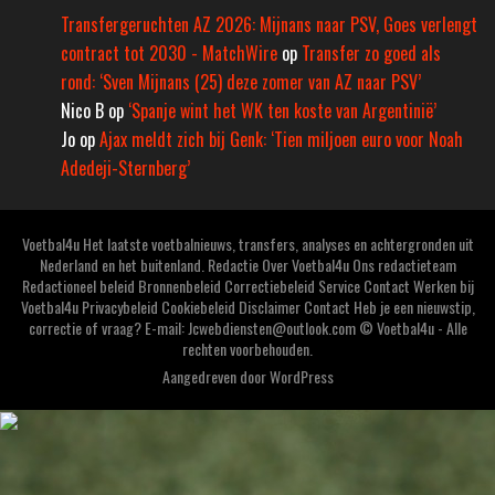
Transfergeruchten AZ 2026: Mijnans naar PSV, Goes verlengt
contract tot 2030 - MatchWire
op
Transfer zo goed als
rond: ‘Sven Mijnans (25) deze zomer van AZ naar PSV’
Nico B
op
‘Spanje wint het WK ten koste van Argentinië’
Jo
op
Ajax meldt zich bij Genk: ‘Tien miljoen euro voor Noah
Adedeji-Sternberg’
Voetbal4u Het laatste voetbalnieuws, transfers, analyses en achtergronden uit
Nederland en het buitenland. Redactie Over Voetbal4u Ons redactieteam
Redactioneel beleid Bronnenbeleid Correctiebeleid Service Contact Werken bij
Voetbal4u Privacybeleid Cookiebeleid Disclaimer Contact Heb je een nieuwstip,
correctie of vraag? E-mail: Jcwebdiensten@outlook.com © Voetbal4u - Alle
rechten voorbehouden.
Aangedreven door
WordPress