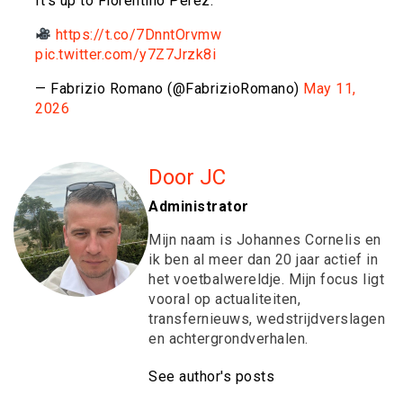
It’s up to Florentino Pérez.
https://t.co/7DnntOrvmw
pic.twitter.com/y7Z7Jrzk8i
— Fabrizio Romano (@FabrizioRomano)
May 11,
2026
Door JC
Administrator
Mijn naam is Johannes Cornelis en
ik ben al meer dan 20 jaar actief in
het voetbalwereldje. Mijn focus ligt
vooral op actualiteiten,
transfernieuws, wedstrijdverslagen
en achtergrondverhalen.
See author's posts