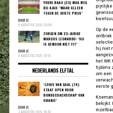
YOURI BAAS (23) MAG WEG
pijnlijk
BIJ AJAX: ‘MAAR ALLEEN
gewisse
TEGEN DE JUISTE PRIJS’
kwetsuur
DOOR JC
8 AUGUSTUS 2026, 03:00
Op de ee
ZORGEN OM 23-JARIGE
ontbrak
MARCOS LEONARDO: ‘HIJ
selectie
IS GEWOON NIET FIT’
hij niet
DOOR JC
aangezi
8 AUGUSTUS 2026, 02:15
het WK 
tijdens 
NEDERLANDS ELFTAL
om een 
verwacht
‘LOUIS VAN GAAL (74)
eerste 
STAAT OPEN VOOR
BONDSCOACHSCHAP VAN
Koeman 
ORANJE’
bekijkt.
DOOR JC
inzetbaa
3 AUGUSTUS 2026, 10:30