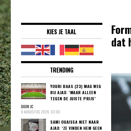
Voetbalnieuws |
clubs, spelers en competities uit
Transfers,
binnen- en buitenland.
Eredivisie &
Form
KIES JE TAAL
Internationaal
dat h
voetbal |
TRENDING
YOURI BAAS (23) MAG WEG
BIJ AJAX: ‘MAAR ALLEEN
TEGEN DE JUISTE PRIJS’
DOOR JC
8 AUGUSTUS 2026, 03:00
SAMI OUAISSA NIET NAAR
AJAX: ‘ZE VINDEN HEM GEEN