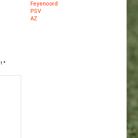
Feyenoord
PSV
AZ
et
*