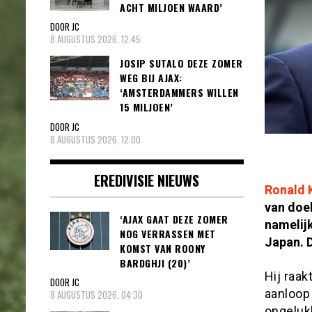
ACHT MILJOEN WAARD’
DOOR JC
8 AUGUSTUS 2026, 12:45
JOSIP SUTALO DEZE ZOMER
WEG BIJ AJAX:
‘AMSTERDAMMERS WILLEN
15 MILJOEN’
DOOR JC
8 AUGUSTUS 2026, 12:00
EREDIVISIE NIEUWS
Ronald
van do
‘AJAX GAAT DEZE ZOMER
namelijk
NOG VERRASSEN MET
Japan. D
KOMST VAN ROONY
BARDGHJI (20)’
Hij raa
DOOR JC
aanloop
8 AUGUSTUS 2026, 04:30
ongelukk