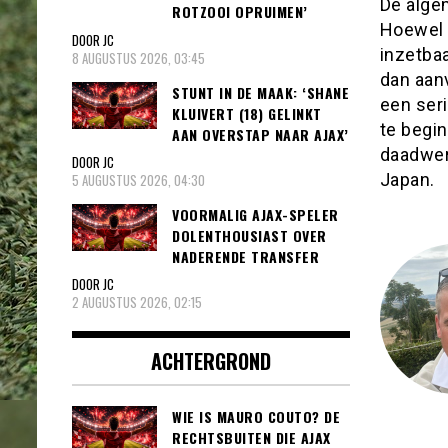
De alge
ROTZOOI OPRUIMEN’
Hoewel 
DOOR JC
inzetbaa
8 AUGUSTUS 2026, 03:45
dan aan
STUNT IN DE MAAK: ‘SHANE
een ser
KLUIVERT (18) GELINKT
te begin
AAN OVERSTAP NAAR AJAX’
daadwerk
DOOR JC
Japan.
5 AUGUSTUS 2026, 04:30
VOORMALIG AJAX-SPELER
DOLENTHOUSIAST OVER
NADERENDE TRANSFER
DOOR JC
2 AUGUSTUS 2026, 02:15
ACHTERGROND
WIE IS MAURO COUTO? DE
RECHTSBUITEN DIE AJAX