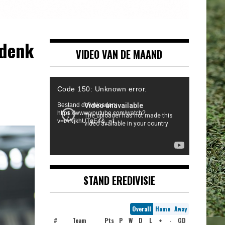
 denk
VIDEO VAN DE MAAND
Videospeler
Code 150: Unknown error.
Bestand downloaden:
https://www.youtube.com/watch?
v=iANjkhUTqE4&_=1
STAND EREDIVISIE
Overall
Home
Away
#
Team
Pts
P
W
D
L
+
-
GD