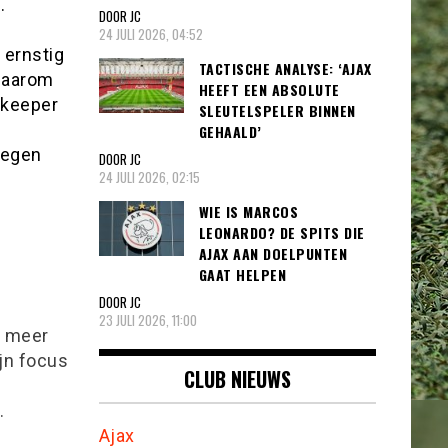
.
DOOR JC
24 JULI 2026, 04:52
 ernstig
TACTISCHE ANALYSE: ‘AJAX
 daarom
HEEFT EEN ABSOLUTE
 keeper
SLEUTELSPELER BINNEN
GEHAALD’
tegen
DOOR JC
24 JULI 2026, 02:15
WIE IS MARCOS
LEONARDO? DE SPITS DIE
AJAX AAN DOELPUNTEN
GAAT HELPEN
DOOR JC
23 JULI 2026, 11:00
l meer
ijn focus
CLUB NIEUWS
.
Ajax