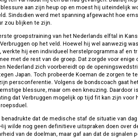
e blessure aan zijn heup op en moest hij uiteindelijk 
ld. Sindsdien werd met spanning afgewacht hoe erns
 zou blijken te zijn.
rste groepstraining van het Nederlands elftal in Kans
 Verbruggen op het veld. Hoewel hij wel aanwezig was
, werkte hij een individueel herstelprogramma af en t
 mee met de rest van de groep. Dat zorgde voor enige 
en Nederland zich voorbereidt op de openingswedstri
tegen Japan. Toch probeerde Koeman de zorgen te t
zijn persconferentie. Volgens de bondscoach gaat het
ernstige blessure, maar om een kneuzing. Daardoor i
ing dat Verbruggen mogelijk op tijd fit kan zijn voor 
groepsduel.
benadrukte dat de medische staf de situatie van dag 
 Hij wilde nog geen definitieve uitspraken doen over d
rheid van de doelman, maar gaf aan dat de signalen p