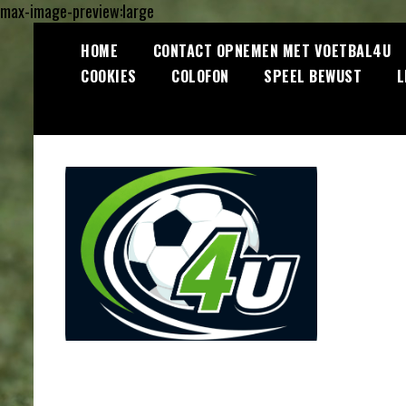
max-image-preview:large
Ga
HOME
CONTACT OPNEMEN MET VOETBAL4U
naar
COOKIES
COLOFON
SPEEL BEWUST
L
de
inhoud
Lees dagelijks het laatste
Voetbal4U.com
voetbalnieuws, transferupdates,
analyses en achtergronden over