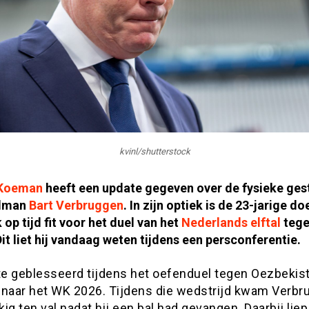
kvinl/shutterstock
 Koeman
heeft een update gegeven over de fysieke ges
elman
Bart Verbruggen
. In zijn optiek is de 23-jarige d
 op tijd fit voor het duel van het
Nederlands elftal
teg
it liet hij vandaag weten tijdens een persconferentie.
kte geblesseerd tijdens het oefenduel tegen Oezbekist
 naar het WK 2026. Tijdens die wedstrijd kwam Verbr
ig ten val nadat hij een bal had gevangen. Daarbij liep