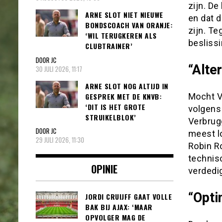
zijn. De
ARNE SLOT NIET NIEUWE
en dat 
BONDSCOACH VAN ORANJE:
zijn. Te
‘WIL TERUGKEREN ALS
beslissi
CLUBTRAINER’
DOOR JC
“Alte
30 JULI 2026, 11:17
ARNE SLOT NOG ALTIJD IN
GESPREK MET DE KNVB:
Mocht Ve
‘DIT IS HET GROTE
volgens
STRUIKELBLOK’
Verbrugg
DOOR JC
meest lo
29 JULI 2026, 11:30
Robin R
technis
OPINIE
verdedig
“Opt
JORDI CRUIJFF GAAT VOLLE
BAK BIJ AJAX: ‘MAAR
OPVOLGER MAG DE