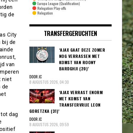
Europa League (Qualification)
worden
Relegation Play-offs
Relegation
tig de
TRANSFERGERUCHTEN
as City
 bij de
rainde
‘AJAX GAAT DEZE ZOMER
NOG VERRASSEN MET
onrust,
KOMST VAN ROONY
jd van
BARDGHJI (20)’
emperen
DOOR JC
 niet
8 AUGUSTUS 2026, 04:30
s de
‘AJAX VERRAST ENORM
het
MET KOMST VAN
TRANSFERVRIJE LEON
GORETZKA (31)’
tot dag
DOOR JC
e
8 AUGUSTUS 2026, 09:59
ositief