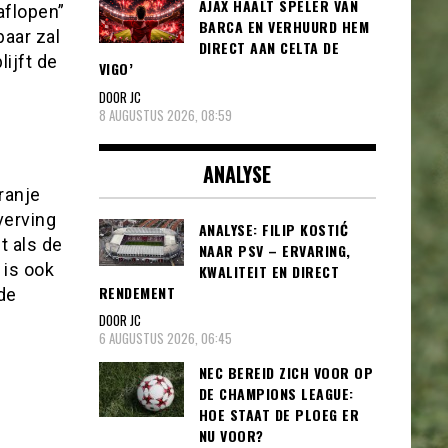
AJAX HAALT SPELER VAN
aflopen”
BARCA EN VERHUURD HEM
aar zal
DIRECT AAN CELTA DE
lijft de
VIGO’
DOOR JC
8 AUGUSTUS 2026, 08:59
ANALYSE
ranje
verving
ANALYSE: FILIP KOSTIĆ
t als de
NAAR PSV – ERVARING,
 is ook
KWALITEIT EN DIRECT
RENDEMENT
de
DOOR JC
6 AUGUSTUS 2026, 06:45
NEC BEREID ZICH VOOR OP
DE CHAMPIONS LEAGUE:
HOE STAAT DE PLOEG ER
NU VOOR?