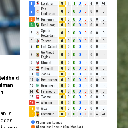
1
Excelsior
3
1
1
0
0
4
0
+4
Psv
2
0
0
0
0
0
0
0
0
Eindhoven
3
Nijmegen
0
0
0
0
0
0
0
0
4
Den Haag
0
0
0
0
0
0
0
0
Sparta
5
0
0
0
0
0
0
0
0
Rotterdam
6
Telstar
0
0
0
0
0
0
0
0
7
Fort. Sittard
0
0
0
0
0
0
0
0
Go Ahead
8
0
0
0
0
0
0
0
0
Eagles
9
Utrecht
0
0
0
0
0
0
0
0
10
Willem II
0
0
0
0
0
0
0
0
11
Zwolle
0
0
0
0
0
0
0
0
teldheid
12
Heerenveen
0
0
0
0
0
0
0
0
oelman
13
Gröningen
0
0
0
0
0
0
0
0
14
Feyenoord
0
0
0
0
0
0
0
0
en
15
Twente
0
0
0
0
0
0
0
0
16
Alkmaar
0
0
0
0
0
0
0
0
17
Ajax
0
0
0
0
0
0
0
0
an in
18
Cambuur
0
1
0
0
1
0
4
-4
uggen
Champions League
Champions League (Qualification)
 hij een