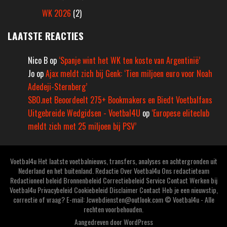
WK 2026
(2)
LAATSTE REACTIES
Nico B
op
‘Spanje wint het WK ten koste van Argentinië’
Jo
op
Ajax meldt zich bij Genk: ‘Tien miljoen euro voor Noah
Adedeji-Sternberg’
SBO.net Beoordeelt 275+ Bookmakers en Biedt Voetbalfans
Uitgebreide Wedgidsen - Voetbal4U
op
‘Europese eliteclub
meldt zich met 25 miljoen bij PSV’
Voetbal4u Het laatste voetbalnieuws, transfers, analyses en achtergronden uit
Nederland en het buitenland. Redactie Over Voetbal4u Ons redactieteam
Redactioneel beleid Bronnenbeleid Correctiebeleid Service Contact Werken bij
Voetbal4u Privacybeleid Cookiebeleid Disclaimer Contact Heb je een nieuwstip,
correctie of vraag? E-mail: Jcwebdiensten@outlook.com © Voetbal4u - Alle
rechten voorbehouden.
Aangedreven door
WordPress