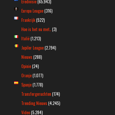
Eredivisie
(65.943)
Europa League
(316)
Frankrijk
(522)
Hoe is het nu met..
(3)
Italië
(1.213)
Jupiler League
(2.794)
Nieuws
(288)
Opinie
(24)
Oranje
(1.077)
Spanje
(1.778)
Transfergeruchten
(174)
Trending Nieuws
(4.245)
Video
(5.284)