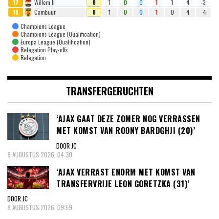
17
Willem II
0
1
0
0
1
1
4
-3
18
Cambuur
0
1
0
0
1
0
4
-4
Champions League
Champions League (Qualification)
Europa League (Qualification)
Relegation Play-offs
Relegation
TRANSFERGERUCHTEN
‘AJAX GAAT DEZE ZOMER NOG VERRASSEN
MET KOMST VAN ROONY BARDGHJI (20)’
DOOR JC
8 AUGUSTUS 2026, 04:30
‘AJAX VERRAST ENORM MET KOMST VAN
TRANSFERVRIJE LEON GORETZKA (31)’
DOOR JC
8 AUGUSTUS 2026, 09:59