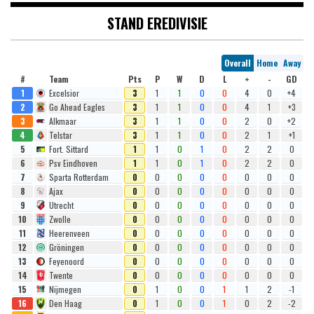
STAND EREDIVISIE
Overall
Home
Away
#
Team
Pts
P
W
D
L
+
-
GD
1
Excelsior
3
1
1
0
0
4
0
+4
2
Go Ahead Eagles
3
1
1
0
0
4
1
+3
3
Alkmaar
3
1
1
0
0
2
0
+2
4
Telstar
3
1
1
0
0
2
1
+1
5
Fort. Sittard
1
1
0
1
0
2
2
0
6
Psv Eindhoven
1
1
0
1
0
2
2
0
7
Sparta Rotterdam
0
0
0
0
0
0
0
0
8
Ajax
0
0
0
0
0
0
0
0
9
Utrecht
0
0
0
0
0
0
0
0
10
Zwolle
0
0
0
0
0
0
0
0
11
Heerenveen
0
0
0
0
0
0
0
0
12
Gröningen
0
0
0
0
0
0
0
0
13
Feyenoord
0
0
0
0
0
0
0
0
14
Twente
0
0
0
0
0
0
0
0
15
Nijmegen
0
1
0
0
1
1
2
-1
16
Den Haag
0
1
0
0
1
0
2
-2