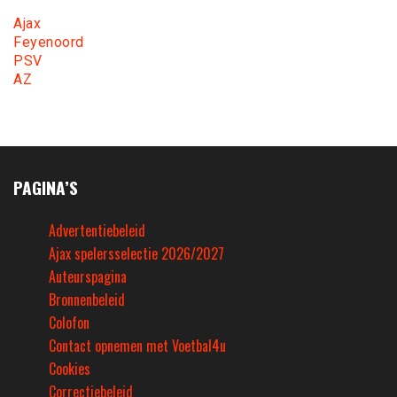
Ajax
Feyenoord
PSV
AZ
PAGINA’S
Advertentiebeleid
Ajax spelersselectie 2026/2027
Auteurspagina
Bronnenbeleid
Colofon
Contact opnemen met Voetbal4u
Cookies
Correctiebeleid