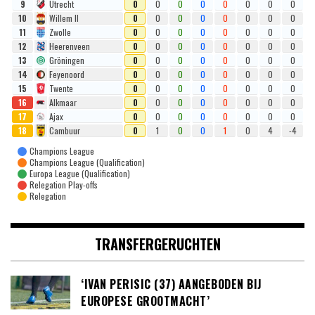
9
Utrecht
0
0
0
0
0
0
0
0
10
Willem II
0
0
0
0
0
0
0
0
11
Zwolle
0
0
0
0
0
0
0
0
12
Heerenveen
0
0
0
0
0
0
0
0
13
Gröningen
0
0
0
0
0
0
0
0
14
Feyenoord
0
0
0
0
0
0
0
0
15
Twente
0
0
0
0
0
0
0
0
16
Alkmaar
0
0
0
0
0
0
0
0
17
Ajax
0
0
0
0
0
0
0
0
18
Cambuur
0
1
0
0
1
0
4
-4
Champions League
Champions League (Qualification)
Europa League (Qualification)
Relegation Play-offs
Relegation
TRANSFERGERUCHTEN
‘IVAN PERISIC (37) AANGEBODEN BIJ
EUROPESE GROOTMACHT’