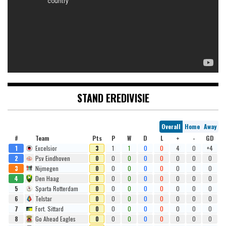
STAND EREDIVISIE
Overall
Home
Away
#
Team
Pts
P
W
D
L
+
-
GD
1
Excelsior
3
1
1
0
0
4
0
+4
2
Psv Eindhoven
0
0
0
0
0
0
0
0
3
Nijmegen
0
0
0
0
0
0
0
0
4
Den Haag
0
0
0
0
0
0
0
0
5
Sparta Rotterdam
0
0
0
0
0
0
0
0
6
Telstar
0
0
0
0
0
0
0
0
7
Fort. Sittard
0
0
0
0
0
0
0
0
8
Go Ahead Eagles
0
0
0
0
0
0
0
0