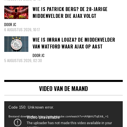
WIE IS PATRICK BERG? DE 28-JARIGE
MIDDENVELDER DIE AJAX VOLGT
DOOR JC
6 AUGUSTUS 2026, 10:17
WIE IS IMRAN LOUZA? DE MIDDENVELDER
VAN WATFORD WAAR AJAX OP AAST
DOOR JC
5 AUGUSTUS 2026, 02:30
VIDEO VAN DE MAAND
Videospeler
Code 150: Unknown error.
Bestand downloaden: https://www.youtube.com/watch?v=iANjkhUTqE4&_=1