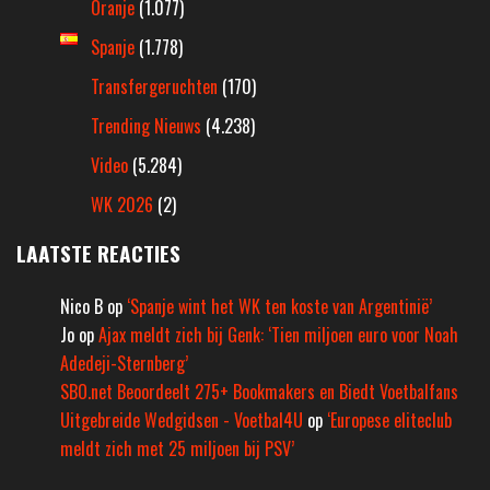
Oranje
(1.077)
Spanje
(1.778)
Transfergeruchten
(170)
Trending Nieuws
(4.238)
Video
(5.284)
WK 2026
(2)
LAATSTE REACTIES
Nico B
op
‘Spanje wint het WK ten koste van Argentinië’
Jo
op
Ajax meldt zich bij Genk: ‘Tien miljoen euro voor Noah
Adedeji-Sternberg’
SBO.net Beoordeelt 275+ Bookmakers en Biedt Voetbalfans
Uitgebreide Wedgidsen - Voetbal4U
op
‘Europese eliteclub
meldt zich met 25 miljoen bij PSV’