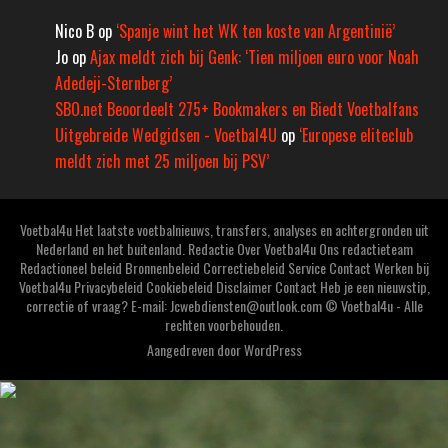
Nico B
op
‘Spanje wint het WK ten koste van Argentinië’
Jo
op
Ajax meldt zich bij Genk: ‘Tien miljoen euro voor Noah
Adedeji-Sternberg’
SBO.net Beoordeelt 275+ Bookmakers en Biedt Voetbalfans
Uitgebreide Wedgidsen - Voetbal4U
op
‘Europese eliteclub
meldt zich met 25 miljoen bij PSV’
Voetbal4u Het laatste voetbalnieuws, transfers, analyses en achtergronden uit
Nederland en het buitenland. Redactie Over Voetbal4u Ons redactieteam
Redactioneel beleid Bronnenbeleid Correctiebeleid Service Contact Werken bij
Voetbal4u Privacybeleid Cookiebeleid Disclaimer Contact Heb je een nieuwstip,
correctie of vraag? E-mail: Jcwebdiensten@outlook.com © Voetbal4u - Alle
rechten voorbehouden.
Aangedreven door
WordPress