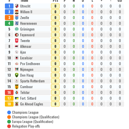
#
Team
Pts
P
W
D
L
+
-
GD
1
Utrecht
0
0
0
0
0
0
0
0
2
Willem II
0
0
0
0
0
0
0
0
3
Zwolle
0
0
0
0
0
0
0
0
4
Heerenveen
0
0
0
0
0
0
0
0
5
Gröningen
0
0
0
0
0
0
0
0
6
Feyenoord
0
0
0
0
0
0
0
0
7
Twente
0
0
0
0
0
0
0
0
8
Alkmaar
0
0
0
0
0
0
0
0
9
Ajax
0
0
0
0
0
0
0
0
10
Excelsior
0
0
0
0
0
0
0
0
11
Psv Eindhoven
0
0
0
0
0
0
0
0
12
Nijmegen
0
0
0
0
0
0
0
0
13
Den Haag
0
0
0
0
0
0
0
0
14
Sparta Rotterdam
0
0
0
0
0
0
0
0
15
Cambuur
0
0
0
0
0
0
0
0
16
Telstar
0
0
0
0
0
0
0
0
17
Fort. Sittard
0
0
0
0
0
0
0
0
18
Go Ahead Eagles
0
0
0
0
0
0
0
0
Champions League
Champions League (Qualification)
Europa League (Qualification)
Relegation Play-offs