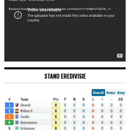
Bestand downloaden: https://www.youtube.com/watch?v=iANjkhUTqE4&_=1
STAND EREDIVISIE
Overall
Home
Away
#
Team
Pts
P
W
D
L
+
-
GD
1
Utrecht
0
0
0
0
0
0
0
0
2
Willem II
0
0
0
0
0
0
0
0
3
Zwolle
0
0
0
0
0
0
0
0
4
Heerenveen
0
0
0
0
0
0
0
0
5
Gröningen
0
0
0
0
0
0
0
0