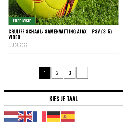
EREDIVISIE
CRUIJFF SCHAAL: SAMENVATTING AJAX – PSV (3-5)
VIDEO
JULI 31, 2022
Berichten
Pagina
Pagina
Pagina
1
2
3
→
paginering
KIES JE TAAL