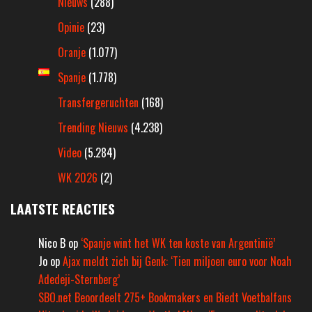
Nieuws
(288)
Opinie
(23)
Oranje
(1.077)
Spanje
(1.778)
Transfergeruchten
(168)
Trending Nieuws
(4.238)
Video
(5.284)
WK 2026
(2)
LAATSTE REACTIES
Nico B
op
‘Spanje wint het WK ten koste van Argentinië’
Jo
op
Ajax meldt zich bij Genk: ‘Tien miljoen euro voor Noah
Adedeji-Sternberg’
SBO.net Beoordeelt 275+ Bookmakers en Biedt Voetbalfans