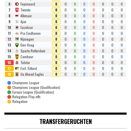
6
Feyenoord
0
0
0
0
0
0
0
0
7
Twente
0
0
0
0
0
0
0
0
8
Alkmaar
0
0
0
0
0
0
0
0
9
Ajax
0
0
0
0
0
0
0
0
10
Excelsior
0
0
0
0
0
0
0
0
11
Psv Eindhoven
0
0
0
0
0
0
0
0
12
Nijmegen
0
0
0
0
0
0
0
0
13
Den Haag
0
0
0
0
0
0
0
0
14
Sparta Rotterdam
0
0
0
0
0
0
0
0
15
Cambuur
0
0
0
0
0
0
0
0
16
Telstar
0
0
0
0
0
0
0
0
17
Fort. Sittard
0
0
0
0
0
0
0
0
18
Go Ahead Eagles
0
0
0
0
0
0
0
0
Champions League
Champions League (Qualification)
Europa League (Qualification)
Relegation Play-offs
Relegation
TRANSFERGERUCHTEN