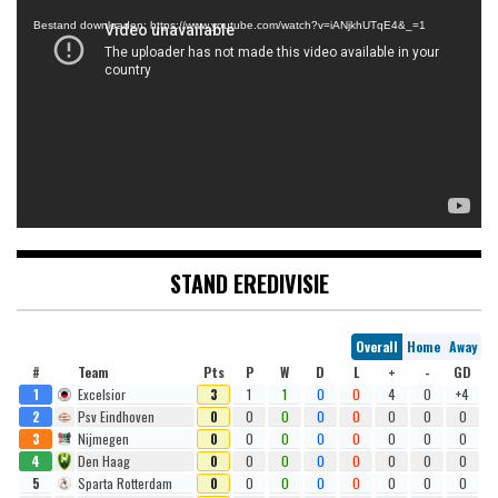
Bestand downloaden: https://www.youtube.com/watch?v=iANjkhUTqE4&_=1
STAND EREDIVISIE
Overall
Home
Away
#
Team
Pts
P
W
D
L
+
-
GD
1
Excelsior
3
1
1
0
0
4
0
+4
2
Psv Eindhoven
0
0
0
0
0
0
0
0
3
Nijmegen
0
0
0
0
0
0
0
0
4
Den Haag
0
0
0
0
0
0
0
0
5
Sparta Rotterdam
0
0
0
0
0
0
0
0