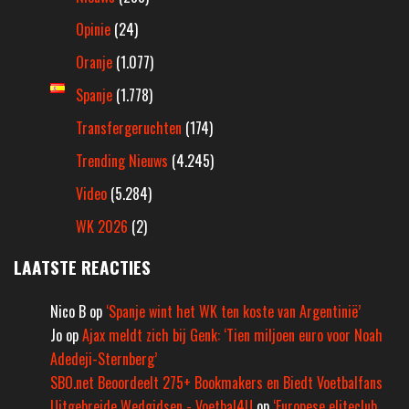
Opinie
(24)
Oranje
(1.077)
Spanje
(1.778)
Transfergeruchten
(174)
Trending Nieuws
(4.245)
Video
(5.284)
WK 2026
(2)
LAATSTE REACTIES
Nico B
op
‘Spanje wint het WK ten koste van Argentinië’
Jo
op
Ajax meldt zich bij Genk: ‘Tien miljoen euro voor Noah
Adedeji-Sternberg’
SBO.net Beoordeelt 275+ Bookmakers en Biedt Voetbalfans
Uitgebreide Wedgidsen - Voetbal4U
op
‘Europese eliteclub