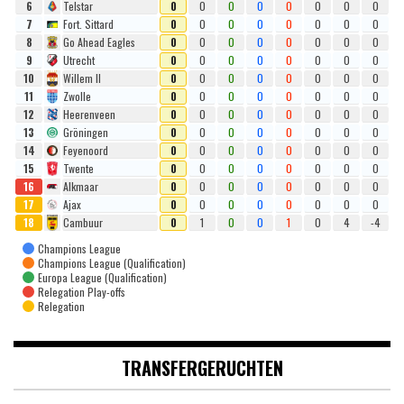
6
Telstar
0
0
0
0
0
0
0
0
7
Fort. Sittard
0
0
0
0
0
0
0
0
8
Go Ahead Eagles
0
0
0
0
0
0
0
0
9
Utrecht
0
0
0
0
0
0
0
0
10
Willem II
0
0
0
0
0
0
0
0
11
Zwolle
0
0
0
0
0
0
0
0
12
Heerenveen
0
0
0
0
0
0
0
0
13
Gröningen
0
0
0
0
0
0
0
0
14
Feyenoord
0
0
0
0
0
0
0
0
15
Twente
0
0
0
0
0
0
0
0
16
Alkmaar
0
0
0
0
0
0
0
0
17
Ajax
0
0
0
0
0
0
0
0
18
Cambuur
0
1
0
0
1
0
4
-4
Champions League
Champions League (Qualification)
Europa League (Qualification)
Relegation Play-offs
Relegation
TRANSFERGERUCHTEN