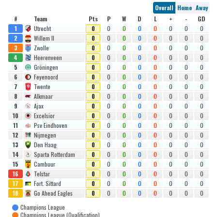
Overall
Home
Away
#
Team
Pts
P
W
D
L
+
-
GD
1
Utrecht
0
0
0
0
0
0
0
0
2
Willem II
0
0
0
0
0
0
0
0
3
Zwolle
0
0
0
0
0
0
0
0
4
Heerenveen
0
0
0
0
0
0
0
0
5
Gröningen
0
0
0
0
0
0
0
0
6
Feyenoord
0
0
0
0
0
0
0
0
7
Twente
0
0
0
0
0
0
0
0
8
Alkmaar
0
0
0
0
0
0
0
0
9
Ajax
0
0
0
0
0
0
0
0
10
Excelsior
0
0
0
0
0
0
0
0
11
Psv Eindhoven
0
0
0
0
0
0
0
0
12
Nijmegen
0
0
0
0
0
0
0
0
13
Den Haag
0
0
0
0
0
0
0
0
14
Sparta Rotterdam
0
0
0
0
0
0
0
0
15
Cambuur
0
0
0
0
0
0
0
0
16
Telstar
0
0
0
0
0
0
0
0
17
Fort. Sittard
0
0
0
0
0
0
0
0
18
Go Ahead Eagles
0
0
0
0
0
0
0
0
Champions League
Champions League (Qualification)