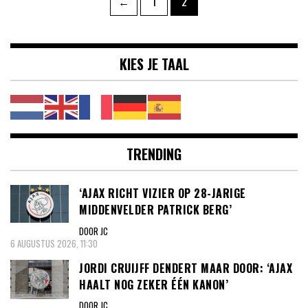
Pagina
Pagina
←
1
2
paginering
KIES JE TAAL
TRENDING
‘AJAX RICHT VIZIER OP 28-JARIGE
MIDDENVELDER PATRICK BERG’
DOOR JC
6 AUGUSTUS 2026, 11:30
JORDI CRUIJFF DENDERT MAAR DOOR: ‘AJAX
HAALT NOG ZEKER ÉÉN KANON’
DOOR JC