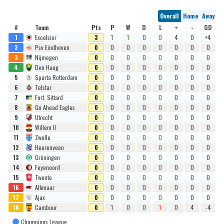
Overall
Home
Away
#
Team
Pts
P
W
D
L
+
-
GD
1
Excelsior
3
1
1
0
0
4
0
+4
2
Psv Eindhoven
0
0
0
0
0
0
0
0
3
Nijmegen
0
0
0
0
0
0
0
0
4
Den Haag
0
0
0
0
0
0
0
0
5
Sparta Rotterdam
0
0
0
0
0
0
0
0
6
Telstar
0
0
0
0
0
0
0
0
7
Fort. Sittard
0
0
0
0
0
0
0
0
8
Go Ahead Eagles
0
0
0
0
0
0
0
0
9
Utrecht
0
0
0
0
0
0
0
0
10
Willem II
0
0
0
0
0
0
0
0
11
Zwolle
0
0
0
0
0
0
0
0
12
Heerenveen
0
0
0
0
0
0
0
0
13
Gröningen
0
0
0
0
0
0
0
0
14
Feyenoord
0
0
0
0
0
0
0
0
15
Twente
0
0
0
0
0
0
0
0
16
Alkmaar
0
0
0
0
0
0
0
0
17
Ajax
0
0
0
0
0
0
0
0
18
Cambuur
0
1
0
0
1
0
4
-4
Champions League