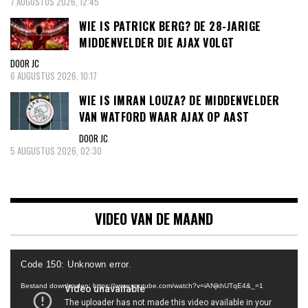
7 AUGUSTUS 2026, 12:45
WIE IS PATRICK BERG? DE 28-JARIGE
MIDDENVELDER DIE AJAX VOLGT
DOOR JC
6 AUGUSTUS 2026, 10:17
WIE IS IMRAN LOUZA? DE MIDDENVELDER
VAN WATFORD WAAR AJAX OP AAST
DOOR JC
5 AUGUSTUS 2026, 02:30
VIDEO VAN DE MAAND
Videospeler
Code 150: Unknown error.
Bestand downloaden: https://www.youtube.com/watch?v=iANjkhUTqE4&_=1