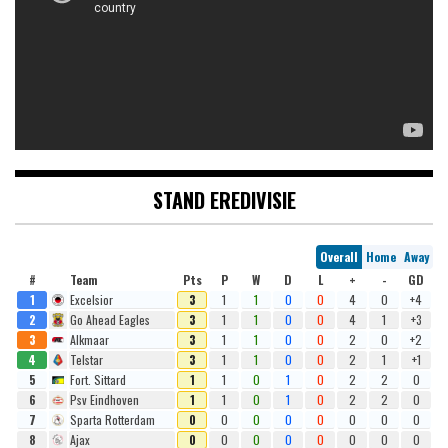
STAND EREDIVISIE
Overall
Home
Away
#
Team
Pts
P
W
D
L
+
-
GD
1
Excelsior
3
1
1
0
0
4
0
+4
2
Go Ahead Eagles
3
1
1
0
0
4
1
+3
3
Alkmaar
3
1
1
0
0
2
0
+2
4
Telstar
3
1
1
0
0
2
1
+1
5
Fort. Sittard
1
1
0
1
0
2
2
0
6
Psv Eindhoven
1
1
0
1
0
2
2
0
7
Sparta Rotterdam
0
0
0
0
0
0
0
0
8
Ajax
0
0
0
0
0
0
0
0