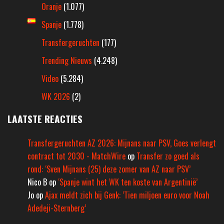
Oranje
(1.077)
Spanje
(1.778)
Transfergeruchten
(177)
Trending Nieuws
(4.248)
Video
(5.284)
WK 2026
(2)
LAATSTE REACTIES
Transfergeruchten AZ 2026: Mijnans naar PSV, Goes verlengt
contract tot 2030 - MatchWire
op
Transfer zo goed als
rond: ‘Sven Mijnans (25) deze zomer van AZ naar PSV’
Nico B
op
‘Spanje wint het WK ten koste van Argentinië’
Jo
op
Ajax meldt zich bij Genk: ‘Tien miljoen euro voor Noah
Adedeji-Sternberg’