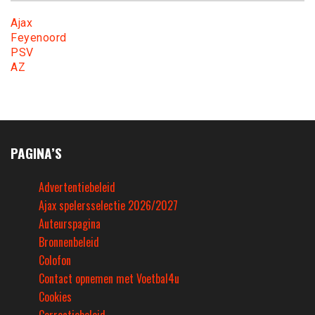
Ajax
Feyenoord
PSV
AZ
PAGINA’S
Advertentiebeleid
Ajax spelersselectie 2026/2027
Auteurspagina
Bronnenbeleid
Colofon
Contact opnemen met Voetbal4u
Cookies