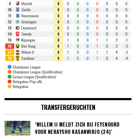
9
Utrecht
0
0
0
0
0
0
0
0
10
Zwolle
0
0
0
0
0
0
0
0
11
Heerenveen
0
0
0
0
0
0
0
0
12
Gröningen
0
0
0
0
0
0
0
0
13
Feyenoord
0
0
0
0
0
0
0
0
14
Twente
0
0
0
0
0
0
0
0
15
Nijmegen
0
1
0
0
1
1
2
-1
16
Den Haag
0
1
0
0
1
0
2
-2
17
Willem II
0
1
0
0
1
1
4
-3
18
Cambuur
0
1
0
0
1
0
4
-4
Champions League
Champions League (Qualification)
Europa League (Qualification)
Relegation Play-offs
Relegation
TRANSFERGERUCHTEN
‘WILLEM II MELDT ZICH BIJ FEYENOORD
VOOR NERAYSHO KASANWIRJO (24)’