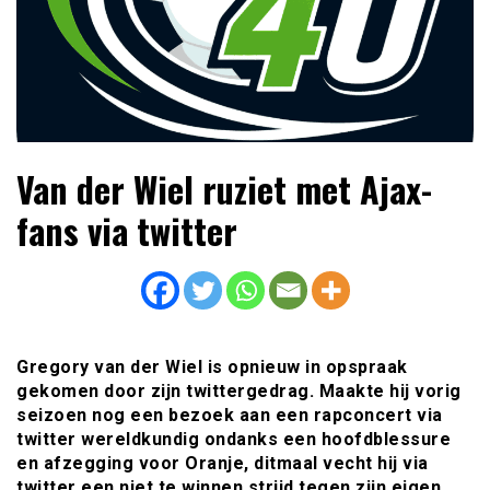
Lees dagelijks het laatste voetbalnieuws,
Voetbal4U.com Voetbalnieuws |
Van der Wiel ruziet met Ajax-
transferupdates, analyses en achtergronden over clubs,
Transfers, Eredivisie &
spelers en competities uit binnen- en buitenland.
fans via twitter
Internationaal voetbal |
Gregory van der Wiel is opnieuw in opspraak
gekomen door zijn twittergedrag. Maakte hij vorig
seizoen nog een bezoek aan een rapconcert via
twitter wereldkundig ondanks een hoofdblessure
en afzegging voor Oranje, ditmaal vecht hij via
twitter een niet te winnen strijd tegen zijn eigen