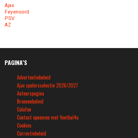
Ajax
Feyenoord
PSV
AZ
PAGINA’S
Advertentiebeleid
Ajax spelersselectie 2026/2027
Auteurspagina
Bronnenbeleid
Colofon
Contact opnemen met Voetbal4u
Cookies
Correctiebeleid