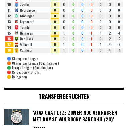
10
Zwolle
0
0
0
0
0
0
0
0
11
Heerenveen
0
0
0
0
0
0
0
0
12
Gröningen
0
0
0
0
0
0
0
0
13
Feyenoord
0
0
0
0
0
0
0
0
14
Twente
0
0
0
0
0
0
0
0
15
Nijmegen
0
1
0
0
1
1
2
-1
16
Den Haag
0
1
0
0
1
0
2
-2
17
Willem II
0
1
0
0
1
1
4
-3
18
Cambuur
0
1
0
0
1
0
4
-4
Champions League
Champions League (Qualification)
Europa League (Qualification)
Relegation Play-offs
Relegation
TRANSFERGERUCHTEN
‘AJAX GAAT DEZE ZOMER NOG VERRASSEN
MET KOMST VAN ROONY BARDGHJI (20)’