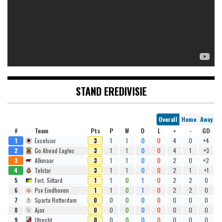
STAND EREDIVISIE
Overall
Home
Away
#
Team
Pts
P
W
D
L
+
-
GD
1
Excelsior
3
1
1
0
0
4
0
+4
2
Go Ahead Eagles
3
1
1
0
0
4
1
+3
3
Alkmaar
3
1
1
0
0
2
0
+2
4
Telstar
3
1
1
0
0
2
1
+1
5
Fort. Sittard
1
1
0
1
0
2
2
0
6
Psv Eindhoven
1
1
0
1
0
2
2
0
7
Sparta Rotterdam
0
0
0
0
0
0
0
0
8
Ajax
0
0
0
0
0
0
0
0
9
Utrecht
0
0
0
0
0
0
0
0