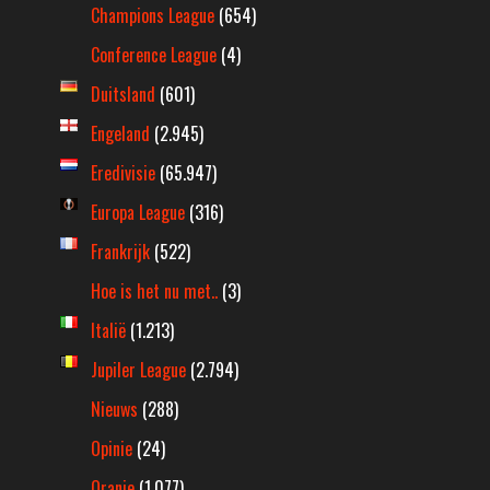
Champions League
(654)
Conference League
(4)
Duitsland
(601)
Engeland
(2.945)
Eredivisie
(65.947)
Europa League
(316)
Frankrijk
(522)
Hoe is het nu met..
(3)
Italië
(1.213)
Jupiler League
(2.794)
Nieuws
(288)
Opinie
(24)
Oranje
(1.077)