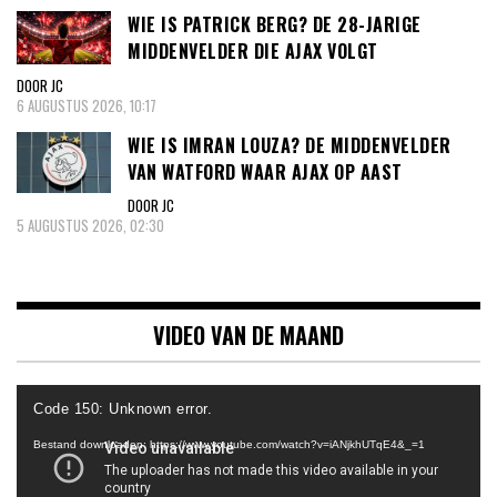
WIE IS PATRICK BERG? DE 28-JARIGE
MIDDENVELDER DIE AJAX VOLGT
DOOR JC
6 AUGUSTUS 2026, 10:17
WIE IS IMRAN LOUZA? DE MIDDENVELDER
VAN WATFORD WAAR AJAX OP AAST
DOOR JC
5 AUGUSTUS 2026, 02:30
VIDEO VAN DE MAAND
Videospeler
Code 150: Unknown error.
Bestand downloaden: https://www.youtube.com/watch?v=iANjkhUTqE4&_=1