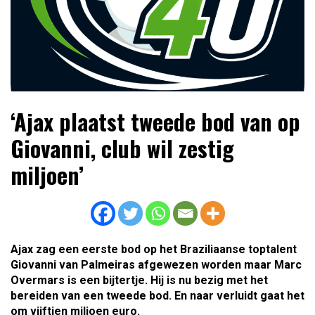
Lees dagelijks het laatste voetbalnieuws,
Voetbal4U.com Voetbalnieuws |
‘Ajax plaatst tweede bod van op
transferupdates, analyses en achtergronden over clubs,
Transfers, Eredivisie &
spelers en competities uit binnen- en buitenland.
Giovanni, club wil zestig
Internationaal voetbal |
miljoen’
Ajax zag een eerste bod op het Braziliaanse toptalent
Giovanni van Palmeiras afgewezen worden maar Marc
Overmars is een bijtertje. Hij is nu bezig met het
bereiden van een tweede bod. En naar verluidt gaat het
om vijftien miljoen euro.