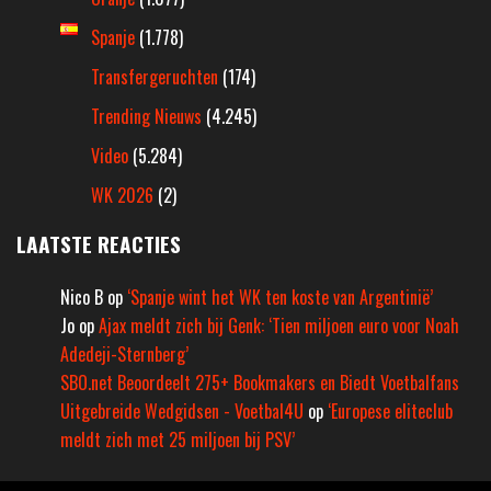
Spanje
(1.778)
Transfergeruchten
(174)
Trending Nieuws
(4.245)
Video
(5.284)
WK 2026
(2)
LAATSTE REACTIES
Nico B
op
‘Spanje wint het WK ten koste van Argentinië’
Jo
op
Ajax meldt zich bij Genk: ‘Tien miljoen euro voor Noah
Adedeji-Sternberg’
SBO.net Beoordeelt 275+ Bookmakers en Biedt Voetbalfans
Uitgebreide Wedgidsen - Voetbal4U
op
‘Europese eliteclub
meldt zich met 25 miljoen bij PSV’