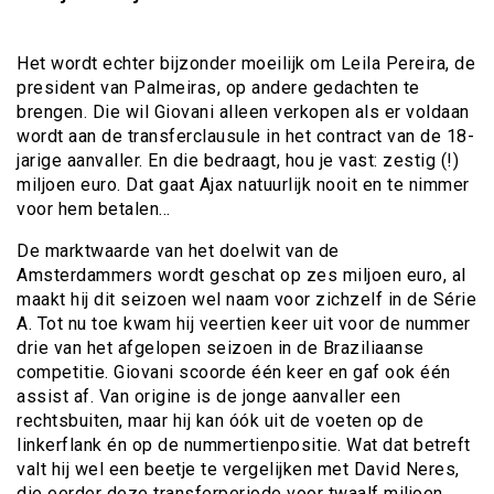
Het wordt echter bijzonder moeilijk om Leila Pereira, de
president van Palmeiras, op andere gedachten te
brengen. Die wil Giovani alleen verkopen als er voldaan
wordt aan de transferclausule in het contract van de 18-
jarige aanvaller. En die bedraagt, hou je vast: zestig (!)
miljoen euro. Dat gaat Ajax natuurlijk nooit en te nimmer
voor hem betalen…
De marktwaarde van het doelwit van de
Amsterdammers wordt geschat op zes miljoen euro, al
maakt hij dit seizoen wel naam voor zichzelf in de Série
A. Tot nu toe kwam hij veertien keer uit voor de nummer
drie van het afgelopen seizoen in de Braziliaanse
competitie. Giovani scoorde één keer en gaf ook één
assist af. Van origine is de jonge aanvaller een
rechtsbuiten, maar hij kan óók uit de voeten op de
linkerflank én op de nummertienpositie. Wat dat betreft
valt hij wel een beetje te vergelijken met David Neres,
die eerder deze transferperiode voor twaalf miljoen