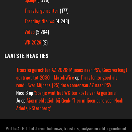
Transfergeruchten
(177)
Trending Nieuws
(4.248)
Video
(5.284)
WK 2026
(2)
LAATSTE REACTIES
Transfergeruchten AZ 2026: Mijnans naar PSV, Goes verlengt
contract tot 2030 - MatchWire
op
Transfer zo goed als
rond: ‘Sven Mijnans (25) deze zomer van AZ naar PSV’
Nico B
op
‘Spanje wint het WK ten koste van Argentinië’
Jo
op
Ajax meldt zich bij Genk: ‘Tien miljoen euro voor Noah
Adedeji-Sternberg’
Voetbal4u Het laatste voetbalnieuws, transfers, analyses en achtergronden uit