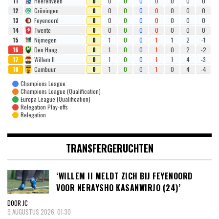
11
Heerenveen
0
0
0
0
0
0
0
0
12
Gröningen
0
0
0
0
0
0
0
0
13
Feyenoord
0
0
0
0
0
0
0
0
14
Twente
0
0
0
0
0
0
0
0
15
Nijmegen
0
1
0
0
1
1
2
-1
16
Den Haag
0
1
0
0
1
0
2
-2
17
Willem II
0
1
0
0
1
1
4
-3
18
Cambuur
0
1
0
0
1
0
4
-4
Champions League
Champions League (Qualification)
Europa League (Qualification)
Relegation Play-offs
Relegation
TRANSFERGERUCHTEN
‘WILLEM II MELDT ZICH BIJ FEYENOORD
VOOR NERAYSHO KASANWIRJO (24)’
DOOR JC
9 AUGUSTUS 2026, 01:30