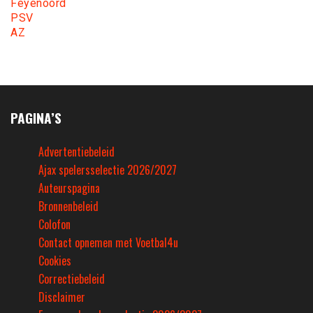
Feyenoord
PSV
AZ
PAGINA’S
Advertentiebeleid
Ajax spelersselectie 2026/2027
Auteurspagina
Bronnenbeleid
Colofon
Contact opnemen met Voetbal4u
Cookies
Correctiebeleid
Disclaimer