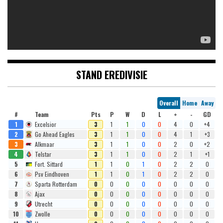
STAND EREDIVISIE
Overall
Home
Away
#
Team
Pts
P
W
D
L
+
-
GD
1
Excelsior
3
1
1
0
0
4
0
+4
2
Go Ahead Eagles
3
1
1
0
0
4
1
+3
3
Alkmaar
3
1
1
0
0
2
0
+2
4
Telstar
3
1
1
0
0
2
1
+1
5
Fort. Sittard
1
1
0
1
0
2
2
0
6
Psv Eindhoven
1
1
0
1
0
2
2
0
7
Sparta Rotterdam
0
0
0
0
0
0
0
0
8
Ajax
0
0
0
0
0
0
0
0
9
Utrecht
0
0
0
0
0
0
0
0
10
Zwolle
0
0
0
0
0
0
0
0