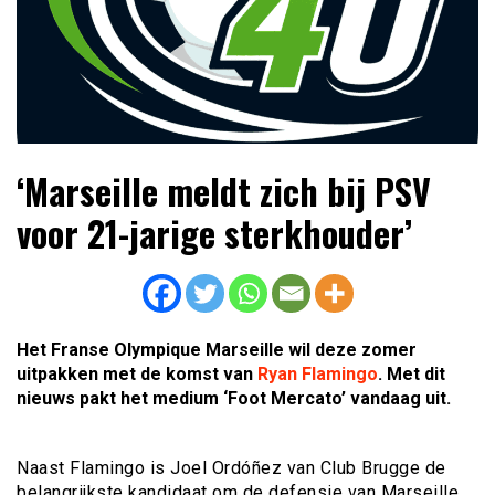
Lees dagelijks het laatste voetbalnieuws,
Voetbal4U.com Voetbalnieuws |
‘Marseille meldt zich bij PSV
transferupdates, analyses en achtergronden over clubs,
Transfers, Eredivisie &
spelers en competities uit binnen- en buitenland.
voor 21-jarige sterkhouder’
Internationaal voetbal |
Het Franse Olympique Marseille wil deze zomer
uitpakken met de komst van
Ryan Flamingo
. Met dit
nieuws pakt het medium ‘Foot Mercato’ vandaag uit.
Naast Flamingo is Joel Ordóñez van Club Brugge de
belangrijkste kandidaat om de defensie van Marseille