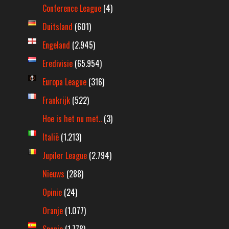
Conference League
(4)
Duitsland
(601)
Engeland
(2.945)
Eredivisie
(65.954)
Europa League
(316)
Frankrijk
(522)
Hoe is het nu met..
(3)
Italië
(1.213)
Jupiler League
(2.794)
Nieuws
(288)
Opinie
(24)
Oranje
(1.077)
Spanje
(1.778)