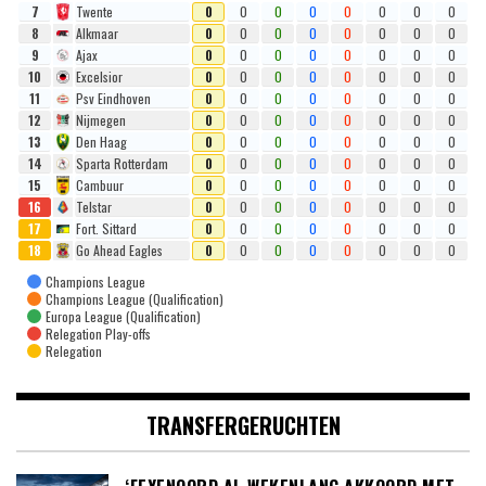
7
Twente
0
0
0
0
0
0
0
0
8
Alkmaar
0
0
0
0
0
0
0
0
9
Ajax
0
0
0
0
0
0
0
0
10
Excelsior
0
0
0
0
0
0
0
0
11
Psv Eindhoven
0
0
0
0
0
0
0
0
12
Nijmegen
0
0
0
0
0
0
0
0
13
Den Haag
0
0
0
0
0
0
0
0
14
Sparta Rotterdam
0
0
0
0
0
0
0
0
15
Cambuur
0
0
0
0
0
0
0
0
16
Telstar
0
0
0
0
0
0
0
0
17
Fort. Sittard
0
0
0
0
0
0
0
0
18
Go Ahead Eagles
0
0
0
0
0
0
0
0
Champions League
Champions League (Qualification)
Europa League (Qualification)
Relegation Play-offs
Relegation
TRANSFERGERUCHTEN