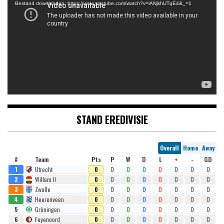
Bestand downloaden: https://www.youtube.com/watch?v=iANjkhUTqE4&_=1
STAND EREDIVISIE
Overall
Home
Away
#
Team
Pts
P
W
D
L
+
-
GD
1
Utrecht
0
0
0
0
0
0
0
0
2
Willem II
0
0
0
0
0
0
0
0
3
Zwolle
0
0
0
0
0
0
0
0
4
Heerenveen
0
0
0
0
0
0
0
0
5
Gröningen
0
0
0
0
0
0
0
0
6
Feyenoord
0
0
0
0
0
0
0
0