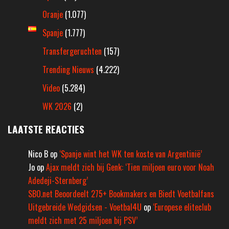
Oranje
(1.077)
Spanje
(1.777)
Transfergeruchten
(157)
Trending Nieuws
(4.222)
Video
(5.284)
WK 2026
(2)
LAATSTE REACTIES
Nico B
op
‘Spanje wint het WK ten koste van Argentinië’
Jo
op
Ajax meldt zich bij Genk: ‘Tien miljoen euro voor Noah
Adedeji-Sternberg’
SBO.net Beoordeelt 275+ Bookmakers en Biedt Voetbalfans
Uitgebreide Wedgidsen - Voetbal4U
op
‘Europese eliteclub
meldt zich met 25 miljoen bij PSV’