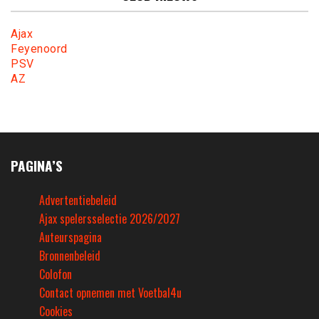
Ajax
Feyenoord
PSV
AZ
PAGINA’S
Advertentiebeleid
Ajax spelersselectie 2026/2027
Auteurspagina
Bronnenbeleid
Colofon
Contact opnemen met Voetbal4u
Cookies