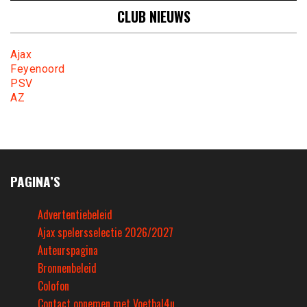
CLUB NIEUWS
Ajax
Feyenoord
PSV
AZ
PAGINA’S
Advertentiebeleid
Ajax spelersselectie 2026/2027
Auteurspagina
Bronnenbeleid
Colofon
Contact opnemen met Voetbal4u