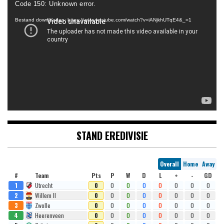
Code 150: Unknown error.
Bestand downloaden: https://www.youtube.com/watch?v=iANjkhUTqE4&_=1
STAND EREDIVISIE
Overall
Home
Away
#
Team
Pts
P
W
D
L
+
-
GD
1
Utrecht
0
0
0
0
0
0
0
0
2
Willem II
0
0
0
0
0
0
0
0
3
Zwolle
0
0
0
0
0
0
0
0
4
Heerenveen
0
0
0
0
0
0
0
0