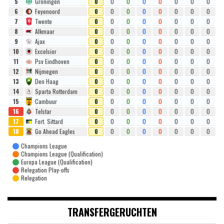
5
Gröningen
0
0
0
0
0
0
0
0
6
Feyenoord
0
0
0
0
0
0
0
0
7
Twente
0
0
0
0
0
0
0
0
8
Alkmaar
0
0
0
0
0
0
0
0
9
Ajax
0
0
0
0
0
0
0
0
10
Excelsior
0
0
0
0
0
0
0
0
11
Psv Eindhoven
0
0
0
0
0
0
0
0
12
Nijmegen
0
0
0
0
0
0
0
0
13
Den Haag
0
0
0
0
0
0
0
0
14
Sparta Rotterdam
0
0
0
0
0
0
0
0
15
Cambuur
0
0
0
0
0
0
0
0
16
Telstar
0
0
0
0
0
0
0
0
17
Fort. Sittard
0
0
0
0
0
0
0
0
18
Go Ahead Eagles
0
0
0
0
0
0
0
0
Champions League
Champions League (Qualification)
Europa League (Qualification)
Relegation Play-offs
Relegation
TRANSFERGERUCHTEN