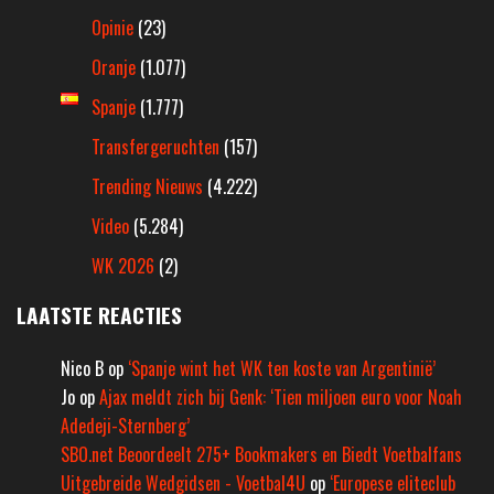
Opinie
(23)
Oranje
(1.077)
Spanje
(1.777)
Transfergeruchten
(157)
Trending Nieuws
(4.222)
Video
(5.284)
WK 2026
(2)
LAATSTE REACTIES
Nico B
op
‘Spanje wint het WK ten koste van Argentinië’
Jo
op
Ajax meldt zich bij Genk: ‘Tien miljoen euro voor Noah
Adedeji-Sternberg’
SBO.net Beoordeelt 275+ Bookmakers en Biedt Voetbalfans
Uitgebreide Wedgidsen - Voetbal4U
op
‘Europese eliteclub