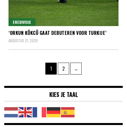
EREDIVISIE
‘ORKUN KÖKCÜ GAAT DEBUTEREN VOOR TURKIJE’
AUGUSTUS 21, 2020
Berichten
Pagina
Pagina
1
2
→
paginering
KIES JE TAAL