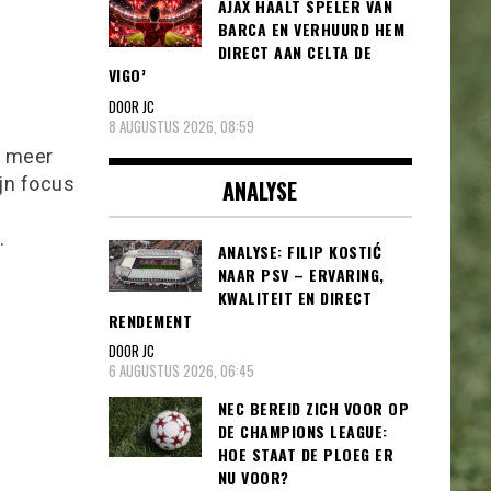
AJAX HAALT SPELER VAN
BARCA EN VERHUURD HEM
DIRECT AAN CELTA DE
VIGO’
DOOR JC
8 AUGUSTUS 2026, 08:59
l meer
ijn focus
ANALYSE
.
ANALYSE: FILIP KOSTIĆ
NAAR PSV – ERVARING,
KWALITEIT EN DIRECT
RENDEMENT
DOOR JC
6 AUGUSTUS 2026, 06:45
NEC BEREID ZICH VOOR OP
DE CHAMPIONS LEAGUE:
HOE STAAT DE PLOEG ER
NU VOOR?