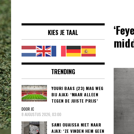
Voetbalnieuws |
clubs, spelers en competities uit
Transfers,
binnen- en buitenland.
Eredivisie &
‘Fey
KIES JE TAAL
Internationaal
midd
voetbal |
TRENDING
YOURI BAAS (23) MAG WEG
BIJ AJAX: ‘MAAR ALLEEN
TEGEN DE JUISTE PRIJS’
DOOR JC
8 AUGUSTUS 2026, 03:00
SAMI OUAISSA NIET NAAR
AJAX: ‘ZE VINDEN HEM GEEN