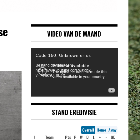
se
VIDEO VAN DE MAAND
Videospeler
Code 150: Unknown error.
Bestand downloaden:
https://www.youtube.com/watch?
v=iANjkhUTqE4&_=1
STAND EREDIVISIE
Overall
Home
Away
#
Team
Pts
P
W
D
L
+
-
GD