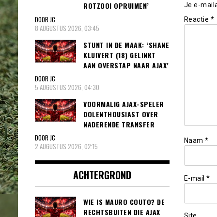
ROTZOOI OPRUIMEN’
Je e-mail
DOOR JC
Reactie
*
8 AUGUSTUS 2026, 03:45
STUNT IN DE MAAK: ‘SHANE
KLUIVERT (18) GELINKT
AAN OVERSTAP NAAR AJAX’
DOOR JC
5 AUGUSTUS 2026, 04:30
VOORMALIG AJAX-SPELER
DOLENTHOUSIAST OVER
NADERENDE TRANSFER
DOOR JC
Naam
*
2 AUGUSTUS 2026, 02:15
ACHTERGROND
E-mail
*
WIE IS MAURO COUTO? DE
RECHTSBUITEN DIE AJAX
Site