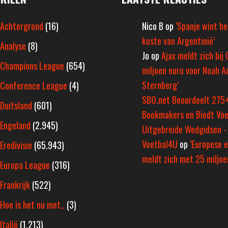
Achtergrond
(16)
Nico B
op
‘Spanje wint h
koste van Argentinië’
Analyse
(8)
Jo
op
Ajax meldt zich bij 
Champions League
(654)
miljoen euro voor Noah A
Sternberg’
Conference League
(4)
SBO.net Beoordeelt 275
Duitsland
(601)
Bookmakers en Biedt Voe
Engeland
(2.945)
Uitgebreide Wedgidsen -
Voetbal4U
op
‘Europese e
Eredivisie
(65.943)
meldt zich met 25 miljoen
Europa League
(316)
Frankrijk
(522)
Hoe is het nu met..
(3)
Italië
(1.213)