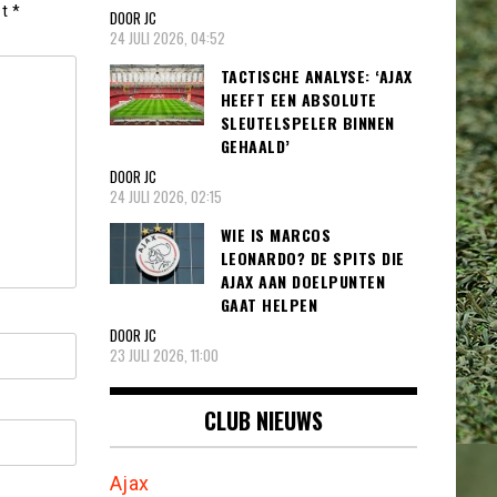
et
*
DOOR JC
24 JULI 2026, 04:52
TACTISCHE ANALYSE: ‘AJAX
HEEFT EEN ABSOLUTE
SLEUTELSPELER BINNEN
GEHAALD’
DOOR JC
24 JULI 2026, 02:15
WIE IS MARCOS
LEONARDO? DE SPITS DIE
AJAX AAN DOELPUNTEN
GAAT HELPEN
DOOR JC
23 JULI 2026, 11:00
CLUB NIEUWS
Ajax