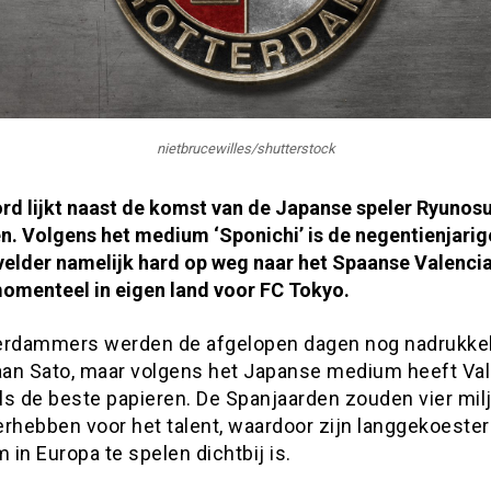
nietbrucewilles/shutterstock
rd lijkt naast de komst van de Japanse speler
Ryunosu
en. Volgens het medium ‘Sponichi’ is de negentienjarig
elder namelijk hard op weg naar het Spaanse Valencia.
momenteel in eigen land voor FC Tokyo.
erdammers werden de afgelopen dagen nog nadrukkel
 aan Sato, maar volgens het Japanse medium heeft Va
ls de beste papieren. De Spanjaarden zouden vier mil
erhebben voor het talent, waardoor zijn langgekoeste
in Europa te spelen dichtbij is.