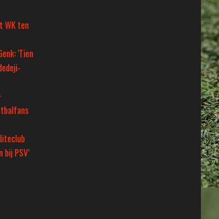
et WK ten
Genk: ‘Tien
dedeji-
+
tbalfans
liteclub
 bij PSV’