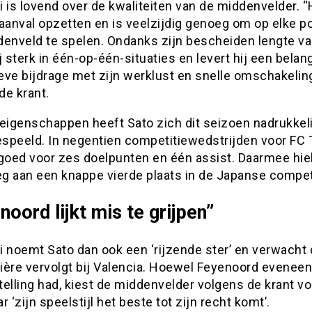
 is lovend over de kwaliteiten van de middenvelder. “
aanval opzetten en is veelzijdig genoeg om op elke po
denveld te spelen. Ondanks zijn bescheiden lengte v
j sterk in één-op-één-situaties en levert hij een belang
eve bijdrage met zijn werklust en snelle omschakelin
 de krant.
eigenschappen heeft Sato zich dit seizoen nadrukkeli
gespeeld. In negentien competitiewedstrijden voor FC
goed voor zes doelpunten en één assist. Daarmee hiel
eg aan een knappe vierde plaats in de Japanse compet
noord lijkt mis te grijpen”
 noemt Sato dan ook een ‘rijzende ster’ en verwacht d
rière vervolgt bij Valencia. Hoewel Feyenoord evenee
elling had, kiest de middenvelder volgens de krant vo
r ‘zijn speelstijl het beste tot zijn recht komt’.