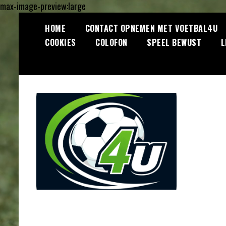
max-image-preview:large
Ga
HOME
CONTACT OPNEMEN MET VOETBAL4U
naar
COOKIES
COLOFON
SPEEL BEWUST
L
de
inhoud
Lees dagelijks het laatste
Voetbal4U.com
voetbalnieuws, transferupdates,
analyses en achtergronden over