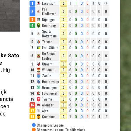
1
Excelsior
3
1
1
0
0
4
0
+4
Psv
2
0
0
0
0
0
0
0
0
Eindhoven
3
Nijmegen
0
0
0
0
0
0
0
0
4
Den Haag
0
0
0
0
0
0
0
0
Sparta
5
0
0
0
0
0
0
0
0
Rotterdam
6
Telstar
0
0
0
0
0
0
0
0
7
Fort. Sittard
0
0
0
0
0
0
0
0
Go Ahead
ke Sato
8
0
0
0
0
0
0
0
0
Eagles
e
9
Utrecht
0
0
0
0
0
0
0
0
 Hij
10
Willem II
0
0
0
0
0
0
0
0
11
Zwolle
0
0
0
0
0
0
0
0
12
Heerenveen
0
0
0
0
0
0
0
0
13
Gröningen
0
0
0
0
0
0
0
0
ijk
14
Feyenoord
0
0
0
0
0
0
0
0
lencia
15
Twente
0
0
0
0
0
0
0
0
16
Alkmaar
0
0
0
0
0
0
0
0
joen
17
Ajax
0
0
0
0
0
0
0
0
rde
18
Cambuur
0
1
0
0
1
0
4
-4
Champions League
Champions League (Qualification)