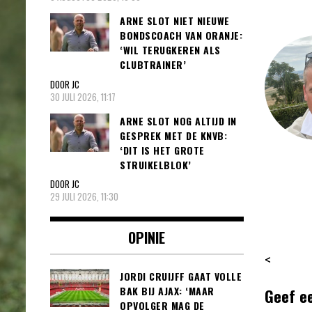
ARNE SLOT NIET NIEUWE
BONDSCOACH VAN ORANJE:
‘WIL TERUGKEREN ALS
CLUBTRAINER’
DOOR JC
30 JULI 2026, 11:17
ARNE SLOT NOG ALTIJD IN
GESPREK MET DE KNVB:
‘DIT IS HET GROTE
STRUIKELBLOK’
DOOR JC
29 JULI 2026, 11:30
OPINIE
<
JORDI CRUIJFF GAAT VOLLE
BAK BIJ AJAX: ‘MAAR
Geef e
OPVOLGER MAG DE