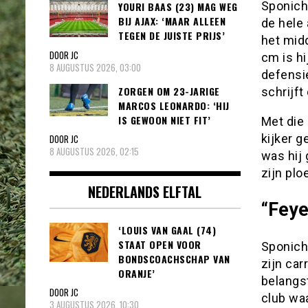
Sponichi
YOURI BAAS (23) MAG WEG
BIJ AJAX: ‘MAAR ALLEEN
de hele 
TEGEN DE JUISTE PRIJS’
het mid
DOOR JC
cm is hi
8 AUGUSTUS 2026, 03:00
defensi
ZORGEN OM 23-JARIGE
schrijft
MARCOS LEONARDO: ‘HIJ
IS GEWOON NIET FIT’
Met die 
kijker 
DOOR JC
8 AUGUSTUS 2026, 02:15
was hij 
zijn plo
NEDERLANDS ELFTAL
“Feye
‘LOUIS VAN GAAL (74)
STAAT OPEN VOOR
Sponichi
BONDSCOACHSCHAP VAN
zijn car
ORANJE’
belangst
DOOR JC
club waa
3 AUGUSTUS 2026, 10:30