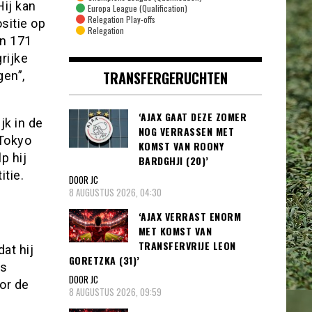
Hij kan
Europa League (Qualification)
Relegation Play-offs
sitie op
Relegation
an 171
rijke
TRANSFERGERUCHTEN
gen”,
‘AJAX GAAT DEZE ZOMER
jk in de
NOG VERRASSEN MET
 Tokyo
KOMST VAN ROONY
p hij
BARDGHJI (20)’
itie.
DOOR JC
8 AUGUSTUS 2026, 04:30
‘AJAX VERRAST ENORM
MET KOMST VAN
TRANSFERVRIJE LEON
at hij
GORETZKA (31)’
ns
DOOR JC
or de
8 AUGUSTUS 2026, 09:59