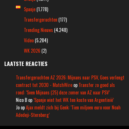
Spanje
(1.778)
Transfergeruchten
(177)
Trending Nieuws
(4.248)
Video
(5.284)
WK 2026
(2)
LAATSTE REACTIES
Transfergeruchten AZ 2026: Mijnans naar PSV, Goes verlengt
contract tot 2030 - MatchWire
op
Transfer zo goed als
rond: ‘Sven Mijnans (25) deze zomer van AZ naar PSV’
Nico B
op
‘Spanje wint het WK ten koste van Argentinië’
Jo
op
Ajax meldt zich bij Genk: ‘Tien miljoen euro voor Noah
Adedeji-Sternberg’