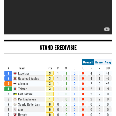
STAND EREDIVISIE
Overall
Home
Away
#
Team
Pts
P
W
D
L
+
-
GD
1
Excelsior
3
1
1
0
0
4
0
+4
2
Go Ahead Eagles
3
1
1
0
0
4
1
+3
3
Alkmaar
3
1
1
0
0
2
0
+2
4
Telstar
3
1
1
0
0
2
1
+1
5
Fort. Sittard
1
1
0
1
0
2
2
0
6
Psv Eindhoven
1
1
0
1
0
2
2
0
7
Sparta Rotterdam
0
0
0
0
0
0
0
0
8
Ajax
0
0
0
0
0
0
0
0
9
Utrecht
0
0
0
0
0
0
0
0