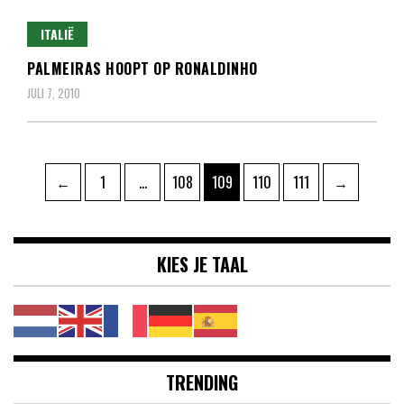
ITALIË
PALMEIRAS HOOPT OP RONALDINHO
JULI 7, 2010
Berichten
Pagina
Pagina
Pagina
Pagina
Pagina
←
1
…
108
109
110
111
→
paginering
KIES JE TAAL
TRENDING