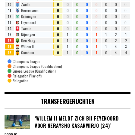
10
Zwolle
0
0
0
0
0
0
0
0
11
Heerenveen
0
0
0
0
0
0
0
0
12
Gröningen
0
0
0
0
0
0
0
0
13
Feyenoord
0
0
0
0
0
0
0
0
14
Twente
0
0
0
0
0
0
0
0
15
Nijmegen
0
1
0
0
1
1
2
-1
16
Den Haag
0
1
0
0
1
0
2
-2
17
Willem II
0
1
0
0
1
1
4
-3
18
Cambuur
0
1
0
0
1
0
4
-4
Champions League
Champions League (Qualification)
Europa League (Qualification)
Relegation Play-offs
Relegation
TRANSFERGERUCHTEN
‘WILLEM II MELDT ZICH BIJ FEYENOORD
VOOR NERAYSHO KASANWIRJO (24)’
DOOR JC