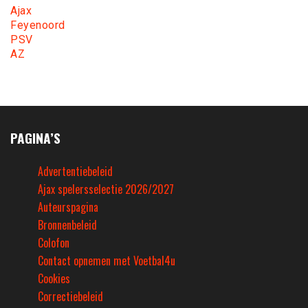
Ajax
Feyenoord
PSV
AZ
PAGINA’S
Advertentiebeleid
Ajax spelersselectie 2026/2027
Auteurspagina
Bronnenbeleid
Colofon
Contact opnemen met Voetbal4u
Cookies
Correctiebeleid