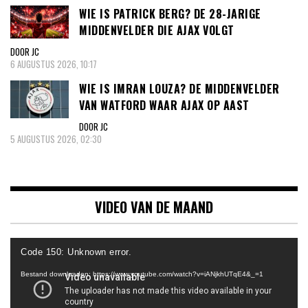
WIE IS PATRICK BERG? DE 28-JARIGE
MIDDENVELDER DIE AJAX VOLGT
DOOR JC
6 AUGUSTUS 2026, 10:17
WIE IS IMRAN LOUZA? DE MIDDENVELDER
VAN WATFORD WAAR AJAX OP AAST
DOOR JC
5 AUGUSTUS 2026, 02:30
VIDEO VAN DE MAAND
Videospeler
Code 150: Unknown error.
Bestand downloaden: https://www.youtube.com/watch?v=iANjkhUTqE4&_=1