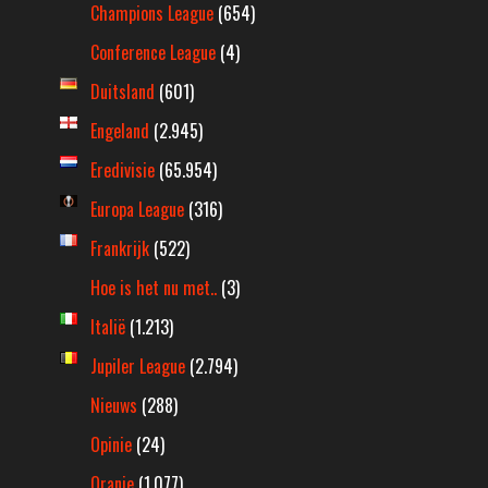
Champions League
(654)
Conference League
(4)
Duitsland
(601)
Engeland
(2.945)
Eredivisie
(65.954)
Europa League
(316)
Frankrijk
(522)
Hoe is het nu met..
(3)
Italië
(1.213)
Jupiler League
(2.794)
Nieuws
(288)
Opinie
(24)
Oranje
(1.077)